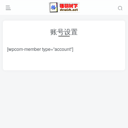
账号设置
[wpcom-member type=”account”]