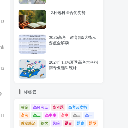
12种选科组合优劣势
13
2025高考：教育部5大指示
要点全解读
）含
2024年山东夏季高考本科指
南专业选科统计
12
标签云
导
黄金
高频考点
高考题
高考蓝皮书
高考
高二
高中生
高中
高三
高一
11
首发经济
餐饮
风险
题目
题案
题型