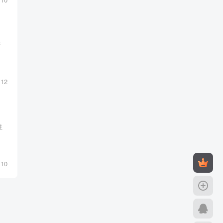
耕
12
往
10