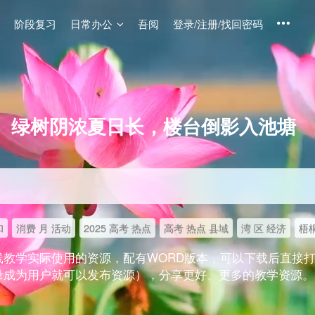
阶段复习
日常办公
吾阅
登录/注册/找回密码
绿树阴浓夏日长，楼台倒影入池塘
和
消费 月 活动
2025 高考 热点
高考 热点 县域
湾 区 经济
梧桐
线教学实际使用的资源，配有WORD版本，可以下载后直接
录成为用户就可以发布资源），分享更好、更多的教学资源。