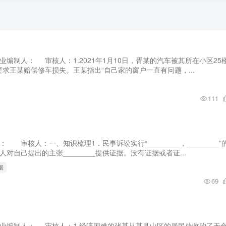
作业编制人： 审核人：1.2021年1月10日，胥某的汽车被其所在小区25
求王某赔偿修车损失。王某指出“自己家的窗户一直有问题，...
111
： 审核人：一、知识梳理1．民事诉讼实行“________，________”
对自己提出的主张________提供证据。没有证据或者证...
据
69
课后作业编制人： 审核人：1.经济困难的张某从某县山区的居民处收购了无