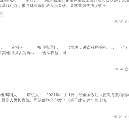
谋取利益，被县林业局执法人员查获。县林业局依法没收王...
序
97
制人： 审核人： 一、知识梳理1． （地位：诉讼程序的第一步）（1
者其他组织认为自己……合法权益，可...
84
后作业编制人： 审核人：1.2021年11月1日，经全国政法队伍教育整领领
最高人民检察院、司法部联合印发了《关于建立健全禁止法...
94