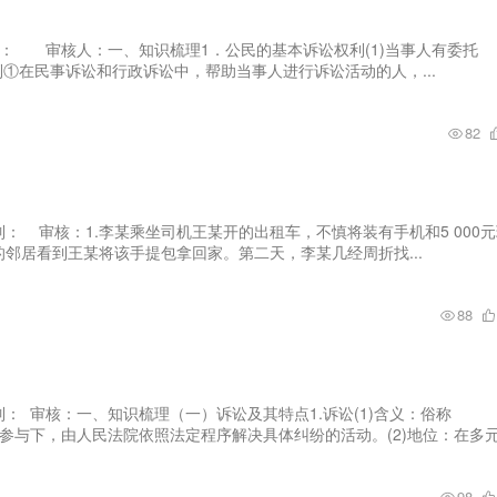
制人： 审核人：一、知识梳理1．公民的基本诉讼权利(1)当事人有委托
的权利①在民事诉讼和行政诉讼中，帮助当事人进行诉讼活动的人，...
82
编制： 审核：1.李某乘坐司机王某开的出租车，不慎将装有手机和5 000
邻居看到王某将该手提包拿回家。第二天，李某几经周折找...
88
编制： 审核：一、知识梳理（一）诉讼及其特点1.诉讼(1)含义：俗称
体的参与下，由人民法院依照法定程序解决具体纠纷的活动。(2)地位：在多元.
98