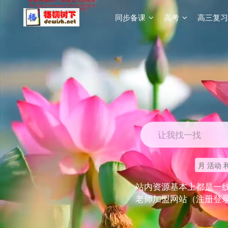
同步备课
高考
高三复习
让我找一找
月 活动 
站内资源基本上都是一
老师加盟网站（注册登