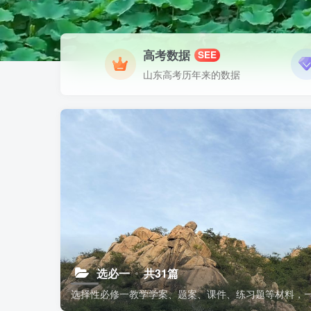
高考数据
SEE
山东高考历年来的数据
选必一
共31篇
选择性必修一教学学案、题案、课件、练习题等材料，一