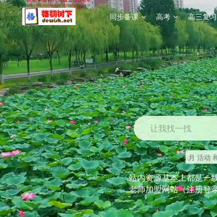
同步备课
高考
高三复习
让我找一找
月 活动 
站内资源基本上都是一
老师加盟网站（注册登