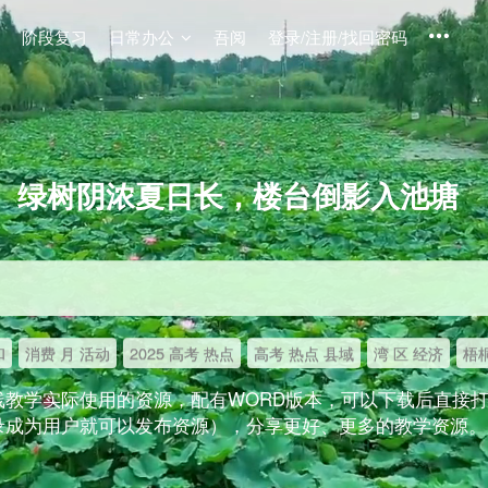
阶段复习
日常办公
吾阅
登录/注册/找回密码
绿树阴浓夏日长，楼台倒影入池塘
和
消费 月 活动
2025 高考 热点
高考 热点 县域
湾 区 经济
梧桐
线教学实际使用的资源，配有WORD版本，可以下载后直接
录成为用户就可以发布资源），分享更好、更多的教学资源。