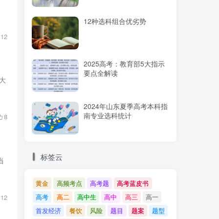
12种选科组合优劣势
12
2025高考：教育部5大指示
要点全解读
大
2024年山东夏季高考本科指
南专业选科统计
8
标签云
当
黄金
高频考点
高考题
高考蓝皮书
高考
高二
高中生
高中
高三
高一
12
首发经济
餐饮
风险
题目
题案
题型