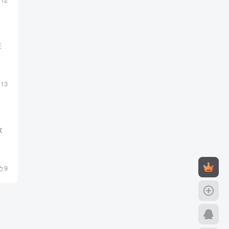
在
13
政
9