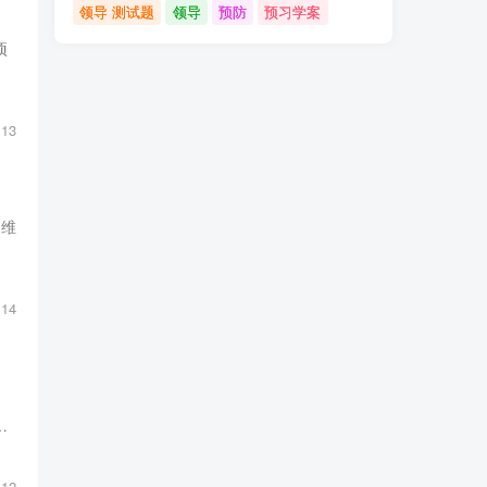
领导 测试题
领导
预防
预习学案
项
13
定维
14
12