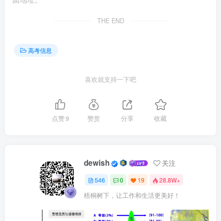
树立共同体意识，营造多元情境：情境并非仅仅为
学生而创设，它应该是师生共同参与的平台。因此，情
THE END
境应能够促进师生之间的互动与情感交流，使其成为学
习、文化和情感的共同体。
高考信息
依教学阶段施策，优化情境创设：根据教学的不同
喜欢就支持一下吧
阶段，教师需要对情境进行有针对性的加工，创设出真
实程度各异的教学情境。在学生知识学习的初级阶段，
可以适当简化情境，避免过多复杂因素的干扰；而在学
点赞
9
赞赏
分享
收藏
生学习和掌握知识的发展阶段，则应逐渐减少人为加工
的痕迹，使情境更加贴近真实生活。
dewish
关注
二、聚焦能力提升，培育关键素养
546
0
19
28.8W+
2025 年的高考命题，不再仅仅局限于关注学生的知识储
梧桐树下，让工作和生活更美好！
备，而是更加注重对学生关键能力和学科素养的考查。高考
命题将全面考查学生在信息获取与加工、逻辑推理与论证、