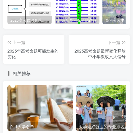
科学探究与思维建模、批判性思维与辩证思维、语言组织与
表达等多个方面的能力，这些能力的考查将贯穿于各个学科
2025高考政治命题纲要解读
山东新高考赋分制详解
的命题之中。
信息获取与加工能力：高考命题会通过文字、图
上一篇
下一篇
形、表格等多种形式呈现试题，增加试题信息的广度和
2025年高考命题可能发生的
2025高考命题最新变化释放
变化
中小学教改六大信号
容量，以此考查学生从形式多样、内容丰富的材料中筛
选、分类、概括、连接和转述关键信息的能力。
相关推荐
逻辑推理与论证能力：逻辑推理与论证通常包含前
提（条件或假设）、证据（数据、文献、史料、理论观
点等）、逻辑关系（归纳、演绎、因果、类比等）和结
论（观点或主张）等要素。学生可以通过系统学习和规
范训练，掌握演绎法、归纳法、类比法、因果推理等规
211大学名单
大
范的逻辑形式及论证方法，同时识别常见的逻辑谬误，