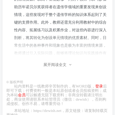
助历年诺贝尔奖获得者在遗传学领域的重要发现来创设
情境，这些发现对于整个遗传学科的知识体系起到了关
键的支撑作用。此外，教师还需充分利用教材中的综合
性内容、拓展练习以及积累作业，对这些内容进行深入
剖析，将其转化为创设单元情境的优质素材。同时，日
常生活中的各种事件和现象也是极为丰富的情境来源，
教师通过引入实际问题，能够将理论知识与实践操作有
机结合，大大增强学习的实用性和趣味性。
展开阅读全文
巧设情境问题，构建问题链条：教师要善于利用问
题链来设计整体情境，通过问题将情境紧密关联起来。
©
版权声明
站内资料是一线教师辛苦制作的，有
WORD
版，
登录
后
例如，在 “生物对环境的适应性” 这一单元概念下，教师
即可下载；付费资料一般是本站原创或者会员投稿资料；成
为本站
会员
可以畅通无阻下载资料；非商业转载请注明出
可以基于记忆理解、理解运用和评价创造这三个学习环
处，商业
使用请
联系本站管理员（微信：
dewish
），否则构
节，精心设计问题链，引导学生逐步深入学习。
成侵权。创作不易，请尊重劳动！
本站地址：
https://dewish.net
，原文链接：请复制转载页
面地址。