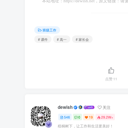
本站地址：
https://dewish.net
，原文链接：请
班级工作
# 课件
# 高一
# 家长会
点赞
11
dewish
关注
546
0
19
29.2W+
梧桐树下，让工作和生活更美好！