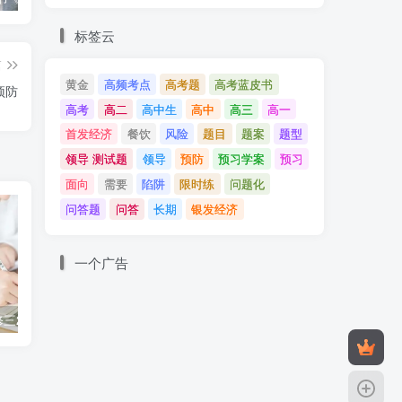
标签云
篇
黄金
高频考点
高考题
高考蓝皮书
预防
高考
高二
高中生
高中
高三
高一
首发经济
餐饮
风险
题目
题案
题型
领导 测试题
领导
预防
预习学案
预习
面向
需要
陷阱
限时练
问题化
问答题
问答
长期
银发经济
一个广告
同步备课：必修三2.2始终走在时代的前列
4.1 权利保障 于法有据 课件
十九届六中