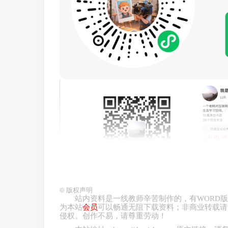
©
版权声明
站内资料是一线教师辛苦制作的，有
WORD
版
为本站
会员
可以畅通无阻下载资料；非商业转载请
侵权。创作不易，请尊重劳动！