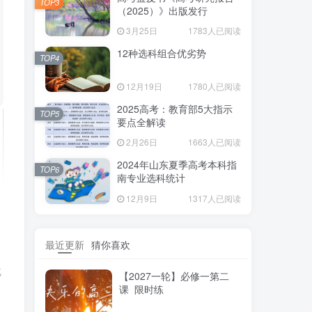
TOP3
（2025）》出版发行
3月25日
1783人已阅读
12种选科组合优劣势
TOP4
12月19日
1780人已阅读
2025高考：教育部5大指示
TOP5
要点全解读
2月26日
1663人已阅读
2024年山东夏季高考本科指
TOP6
南专业选科统计
12月9日
1317人已阅读
最近更新
猜你喜欢
成
【2027一轮】必修一第二
课 限时练