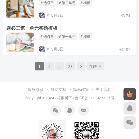
# 选必三
# 第二单元
# 模板
5月8日
74
选必三第一单元答题模板
# 选必三
# 第一单元
# 模板
5月6日
107
1
2
…
28
跳转
服务条款
帮助支持
隐私政策
关于我们
Copyright © 2024 ·
梧桐树下
·
鲁ICP备 12034159 -1号