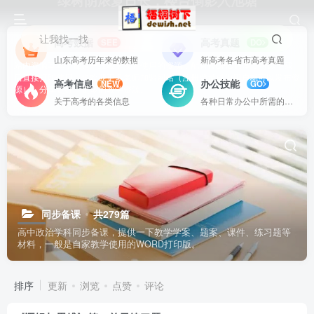
绿树阴浓夏日长，楼台倒影入池塘
让我找一找
高考数据
高考真题
SEE
DO
山东高考历年来的数据
新高考各省市高考真题
站内资源基本上都是一线教学实际使用的资源，配有WORD版本，可以下载
后直接打印使用。也欢迎更多老师加盟网站（注册登录成为用户就可以发布资
高考信息
办公技能
NEW
GO
源），分享更好、更多的教学资源。
关于高考的各类信息
各种日常办公中所需的方式方法
同步备课
共279篇
高中政治学科同步备课，提供一下教学学案、题案、课件、练习题等
材料，一般是自家教学使用的WORD打印版。
排序
更新
浏览
点赞
评论