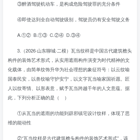
③醉酒驾驶机动车，是构成危险驾驶罪的充分条件
④即使达到全自动驾驶级别，驾驶员仍有安全驾驶义务
A.①② B.①③ C.②④ D.③④
3.（2026·山东聊城·二模）瓦当纹样是中国古代建筑檐头
构件的装饰艺术形式，从实用遮雨构件演变为时代精神的文
化载体，由简单纹饰升华为社会理想的象征符号：以云纹喻
国泰民安，以兽纹喻守护安宁，以文字瓦当喻家国祈愿。匠
人以纹寄情、以形表意，赋予瓦当跨越千年的人文意蕴。据
此，下列分析正确的是（ ）
①从瓦当的遮雨的功能到辟邪镇宅设计纹样，体现了思
维的能动性
②“瓦当纹样是古代建筑檐头构件的装饰艺术形式”，该