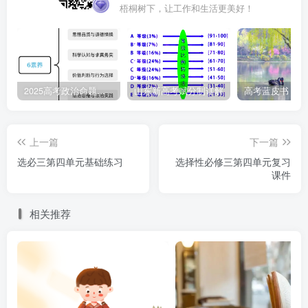
梧桐树下，让工作和生活更美好！
A.①③ B.①④ C.②③ D.②④
5.（2026·山东淄博·二模）为了解校园智慧安防建设情
况，调查人员对某校教学楼区域进行走访调查，发现（ ）
2025高考政治命题纲要解读
山东新高考赋分制详解
♦所有安装人脸识别闸机的教室都安装了智能烟雾报警器
上一篇
下一篇
♦有的安装智能烟雾报警器的教室配备了应急广播系统
选必三第四单元基础练习
选择性必修三第四单元复习
课件
♦所有安装智能烟雾报警器的教室都没有安装传统手动报
警装置
相关推荐
据材料，使用三段论的基本规则能够推出
①有的配备应急广播系统的教室安装了人脸识别闸机
②所有安装传统手动报警装置的教室都没有安装人脸识