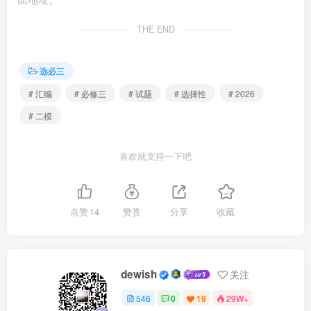
▶甲社区认养的口袋公园都位于该市地铁站旁。
THE END
▶只有甲社区不认养口袋公园，乙社区才不认养口袋公
园。
选必三
▶A超市旁的口袋公园要么由甲社区认养，要么由丙社区
认养。
# 汇编
# 必修三
# 试题
# 选择性
# 2026
# 二模
据此，下列判断或推理正确的有（ ）
喜欢就支持一下吧
①口袋公园里的绿化景观区与口袋公园是种属关系
②该市有的位于地铁站旁的口袋公园是甲社区认养的
点赞
14
赞赏
分享
收藏
③如果乙社区认养口袋公园，那么甲社区也一定认养口
袋公园
dewish
关注
④若A超市旁的口袋公园不在地铁站旁，那么只能由丙
546
0
19
29W+
社区认养