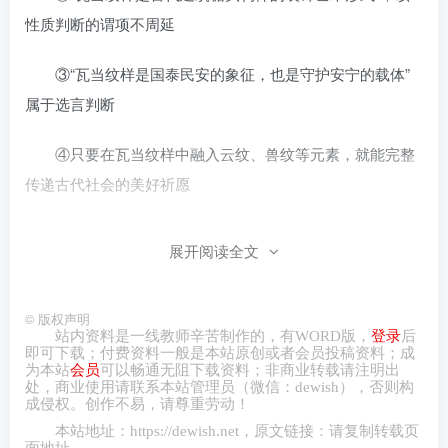
性质判断的谓项不周延
③“瓦当纹样是国泰民安的象征，也是守护安宁的载体”
属于选言判断
④只要在瓦当纹样中融入云纹、兽纹等元素，就能完整
传递古代社会的美好祈愿
A.①② B.①③ C.②④ D.③④
展开阅读全文
4.（2026·山东滨州·二模）口袋公园是面向公众开放、规
模较小、形式多样、具有一定游憩功能的公园绿化活动场
©
版权声明
站内资料是一线教师辛苦制作的，有
WORD
版，
登录
后
地，通常由绿化景观区、休闲活动场地、便民配套设施、服
即可下载；付费资料一般是本站原创或者会员投稿资料；成
为本站
会员
可以畅通无阻下载资料；非商业转载请注明出
务与景观小品组成。2026年3月某市推出“一公园一社区”共建
处，商业
使用请
联系本站管理员（微信：
dewish
），否则构
计划，鼓励社区认养口袋公园。下面是一些社区认养情况：
成侵权。创作不易，请尊重劳动！
本站地址：
https://dewish.net
，原文链接：请复制转载页
面地址。