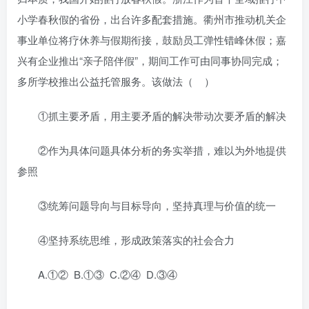
小学春秋假的省份，出台许多配套措施。衢州市推动机关企
事业单位将疗休养与假期衔接，鼓励员工弹性错峰休假；嘉
兴有企业推出“亲子陪伴假”，期间工作可由同事协同完成；
多所学校推出公益托管服务。该做法（ ）
①抓主要矛盾，用主要矛盾的解决带动次要矛盾的解决
②作为具体问题具体分析的务实举措，难以为外地提供
参照
③统筹问题导向与目标导向，坚持真理与价值的统一
④坚持系统思维，形成政策落实的社会合力
A.①② B.①③ C.②④ D.③④