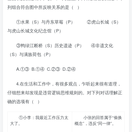
列组合符合图中所反映关系的是（ ）
①水果（S）与丹东草莓（P） ②虎山长城（S）
与虎山长城文化纪念馆（P）
③鸭绿江断桥（S）历史遗迹（P） ④非遗文化
（S）与满族荷包（P）
A.①③ B.①④ C.②③ D.②④
4.在生活和工作中，有很多观点，乍听起来很有道理，
仔细想来却发现是违背逻辑思维规则的。对下列对话理解正
确的选项有（ ）
①小李：我最近工作压力太
小张的回答属于“偷换
大了。
概念”，违反“同一律”。