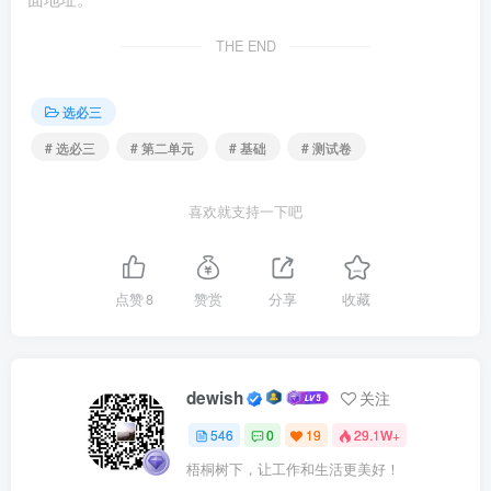
小红：所以，我们全部及格
了。
THE END
A.①② B.①③ C.②④ D.③④
选必三
# 选必三
# 第二单元
# 基础
# 测试卷
5.全国学生心理健康工作咨询委员会第二次全体会议于
2025年5月下旬召开。会议发布通告，明确工作重心从“被动
喜欢就支持一下吧
应对”转向“主动预防”，并强调体系构建与教师专业能力提升
的关联。若学校能够构建完善的心理健康教育体系（A），
那么就能及时发现学生的心理问题（B）；只有提升教师的
点赞
8
赞赏
分享
收藏
心理健康教育专业素养（C），才能够构建完善的心理健康
教育体系（A）。
dewish
关注
基于会议提出的两个命题，下列选项中符合演绎推理规
则的是（ ）
546
0
19
29.1W+
梧桐树下，让工作和生活更美好！
①（B）是（A）的必要条件 ②非（A），则非（B）