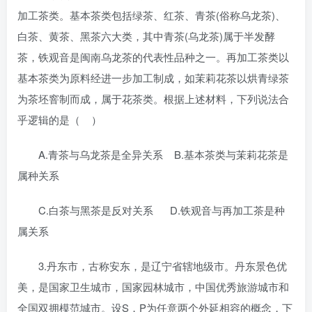
加工茶类。基本茶类包括绿茶、红茶、青茶(俗称乌龙茶)、
白茶、黄茶、黑茶六大类，其中青茶(乌龙茶)属于半发酵
茶，铁观音是闽南乌龙茶的代表性品种之一。再加工茶类以
基本茶类为原料经进一步加工制成，如茉莉花茶以烘青绿茶
为茶坯窨制而成，属于花茶类。根据上述材料，下列说法合
乎逻辑的是（ ）
A.青茶与乌龙茶是全异关系 B.基本茶类与茉莉花茶是
属种关系
C.白茶与黑茶是反对关系 D.铁观音与再加工茶是种
属关系
3.丹东市，古称安东，是辽宁省辖地级市。丹东景色优
美，是国家卫生城市，国家园林城市，中国优秀旅游城市和
全国双拥模范城市。设S，P为任意两个外延相容的概念，下