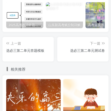
③（C）真，则（A）真 ④（A）是（C）的充分条
件
2025高考政治命题纲要解读
山东新高考赋分制详解
A.①② B.①④ C.②③ D.③④
上一篇
下一篇
6.为了庆祝中华人民共和国成立75周年，弘扬爱国主义
选必三第二单元答题模板
选必三第二单元测试卷
精神，某班团支部围绕“同心庆华诞，共抒爱国情”开展了主
题研讨会。下列逻辑分析正确的是（ ）
相关推荐
①“中华民族不惧挑战，且能化挑战为机遇”是联言判断
②“有些道路是英雄们用生命和鲜血开辟的”不能进行换
质位推理
③“爱国或是保卫祖国，或是建设家园”的选言支全真，