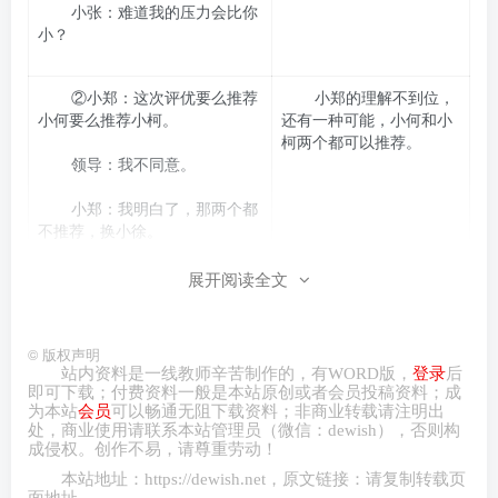
小张：难道我的压力会比你
小？
②小郑：这次评优要么推荐
小郑的理解不到位，
小何要么推荐小柯。
还有一种可能，小何和小
柯两个都可以推荐。
领导：我不同意。
小郑：我明白了，那两个都
不推荐，换小徐。
展开阅读全文
③小明：福建省包括福州、
小明对福建省的划分
厦门、泉州等地区。
中子项之和小于母项，属
于“划分不全”。
©
版权声明
小钱：你这个划分不对啊，
站内资料是一线教师辛苦制作的，有
WORD
版，
登录
后
莆田龙岩呢？
即可下载；付费资料一般是本站原创或者会员投稿资料；成
为本站
会员
可以畅通无阻下载资料；非商业转载请注明出
处，商业
使用请
联系本站管理员（微信：
dewish
），否则构
④老师：这次考试并非有的
小红对老师的理解是
成侵权。创作不易，请尊重劳动！
同学不及格。
符合逻辑规则的。
本站地址：
https://dewish.net
，原文链接：请复制转载页
面地址。