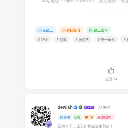
本站地址：
https://dewish.net
，原文链接：请
纠正：形式逻辑特别关注推理问题。
19．从真前提就能推出真结论。（ × ）
选必三
阶段复习
高三复习
纠正：从真前提推出真结论，并不取决于
# 易错
# 易混
# 选必三
# 第一单元
#
20．论证即论辩。（ × ）
纠正：用论证方式去说服人，让他人接受自
辩”。
点赞
14
21．同一律是思维的确定性要求，矛盾律
dewish
要求。（ √ ）
关注
546
0
19
29.2W+
22．通常用公式“A不是非A”来表示同一律
梧桐树下，让工作和生活更美好！