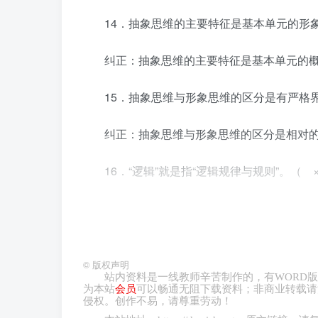
14．抽象思维的主要特征是基本单元的形
纠正：抽象思维的主要特征是基本单元的
15．抽象思维与形象思维的区分是有严格
纠正：抽象思维与形象思维的区分是相对
16．“逻辑”就是指“逻辑规律与规则”。（ 
纠正：“逻辑”是一个多义词：现代汉语中的“
识问题的某种“思维方法”，或者指“逻辑学”这门
©
版权声明
17．“逻辑规律与规则”，以及“思维方法”
站内资料是一线教师辛苦制作的，有
WORD
版
为本站
会员
可以畅通无阻下载资料；非商业转载请
侵权。创作不易，请尊重劳动！
18．形式逻辑特别关注论据问题。（ × 