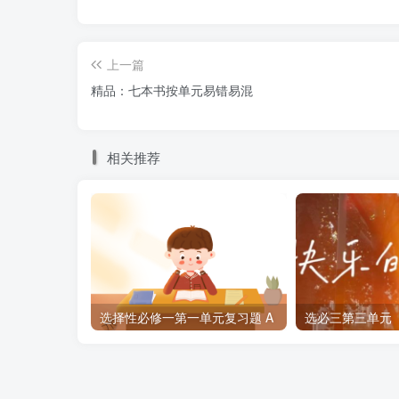
纠正：通常用公式“A不是非A”来表示矛盾
上一篇
23．故意违反矛盾律的要求，所犯的逻辑错
精品：七本书按单元易错易混
纠正：故意违反同一律的要求，所犯的逻辑错
相关推荐
24．排中律的要求是在同一时间、从同一方
立。违反排中律要求的逻辑错误叫作“自相矛盾”
纠正：矛盾律的要求是在同一时间、从同一方
立。违反排中律要求的逻辑错误叫作“自相矛盾”
25．违反矛盾律要求的逻辑错误叫作“两不
选择性必修一第一单元复习题 A
纠正：违反排中律要求的逻辑错误叫作“两不