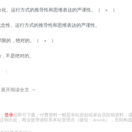
象化、运行方式的推导性和思维表达的严谨性。（ × ）
概念性、运行方式的推导性和思维表达的严谨性。
界限的，绝对的。（ × ）
的，不是绝对的。
× ）
逻辑”，或者与“规律”同义，或者指“逻辑规律与规则”，或者指认
展开阅读全文
学问。
意义上的“逻辑”才是逻辑学的研究对象。（ √ ）
，
登录
后即可下载；付费资料一般是本站原创或者会员投稿资料；
注明出处，商业
使用请
联系本站管理员（微信：
dewish
），否则构成
）