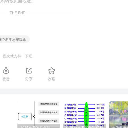
复制转载页面地址。
THE END
思想的具体内容，而是取决于思想的形式结构。
 树立科学思维观念
喜欢就支持一下吧
己的观点，或者用这样的方式去反驳别人的观点，就构成了“论
赞赏
分享
收藏
是思维的一致性要求，排中律是思维的明确性
的内容。（ × ）
2025高考政治命题纲要解读
山东新高考赋分制详解