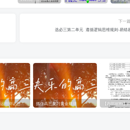
律的内容。
下一
误叫作“偷换概念”或“偷换论题”。（ × ）
选必三第二单元 遵循逻辑思维规则-易错
误叫作“偷换概念”或“偷换论题”。
面、对同一对象所形成的论断“A”和“非A”，不能断定它们都成
。（ × ）
面、对同一对象所形成的论断“A”和“非A”，不能断定它们都成
。
可”。（ × ）
选必三第三单元 运用辩证思维方法-易错易混
抓住高三复习黄金规律
可”。