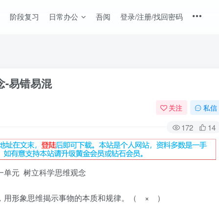
阶段复习
日常办公
吾阅
登录/注册/找回密码
念-易错易混
关注
私信
172
14
一单元 树立科学思维观念
经验，用形象思维揭示事物的本质和规律。（ × ）