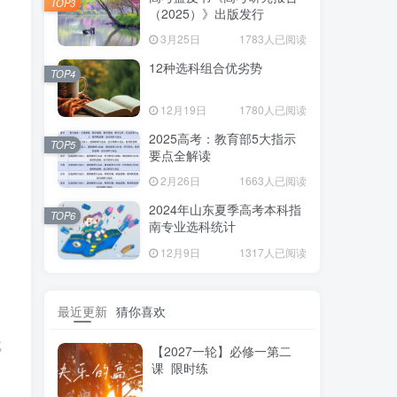
TOP3
（2025）》出版发行
3月25日
1783人已阅读
12种选科组合优劣势
TOP4
12月19日
1780人已阅读
2025高考：教育部5大指示
TOP5
要点全解读
2月26日
1663人已阅读
2024年山东夏季高考本科指
TOP6
南专业选科统计
12月9日
1317人已阅读
最近更新
猜你喜欢
成
【2027一轮】必修一第二
课 限时练