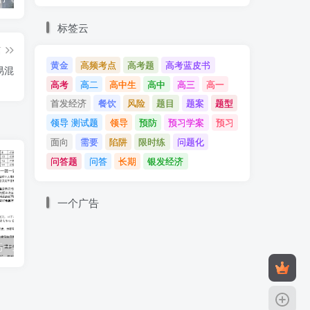
标签云
篇
黄金
高频考点
高考题
高考蓝皮书
易混
高考
高二
高中生
高中
高三
高一
首发经济
餐饮
风险
题目
题案
题型
领导 测试题
领导
预防
预习学案
预习
面向
需要
陷阱
限时练
问题化
问答题
问答
长期
银发经济
一个广告
【内部材料】高一上学期寒假作业
2024年模拟:专题13 就业与创业、社会争议解决