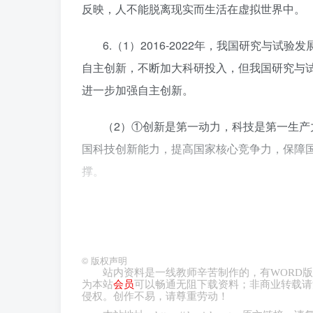
反映，人不能脱离现实而生活在虚拟世界中。
6.（1）2016-2022年，我国研究与
自主创新，不断加大科研投入，但我国研究与试
进一步加强自主创新。
（2）①创新是第一动力，科技是第一生
国科技创新能力，提高国家核心竞争力，保障
撑。
②独立自主、自力更生是中华民族自立于
核心技术自主可控，才能改变关键技术“卡脖子
创新主动权、发展主动权牢牢掌握在自己手中
©
版权声明
站内资料是一线教师辛苦制作的，有
WORD
版
为本站
会员
可以畅通无阻下载资料；非商业转载请
③独立自主、自力更生不是实现科技自立
侵权。创作不易，请尊重劳动！
在经济全球化背景下实现科技自立自强，要正