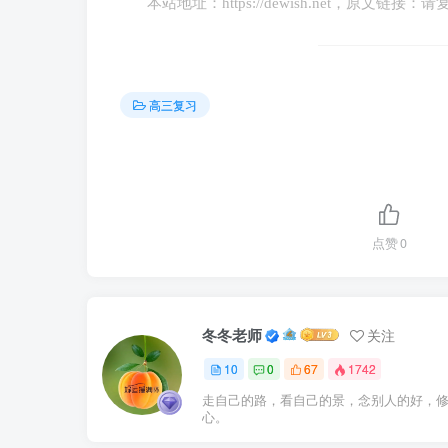
本站地址：
https://dewish.net
，原文链接：请
行对外开放，积极主动融入全球创新体系，深
7.该观点是片面的。①遏制网络暴力，不
高三复习
学立法，完善法律制度，使推进网络法治建设
络暴力，不断扎紧惩治网络暴力的法律篱笆，
力，不断扎紧惩治网络暴力的法律篱笆，需要
遏制网络暴力，不断扎紧惩治网络暴力的法律
网络平台和网民遵守法律法规，依法行使权利
点赞
0
8.（1）①也许可以重回往日风光，生产
之间内在的、本质的、必然的联系，这就是生
冬冬老师
关注
冲突，迫使统治阶级不得不调整某些经济政治
10
0
67
1742
国内的挑战，使其经济一度回暖使社会基本矛
走自己的路，看自己的景，念别人的好，
心。
苏。