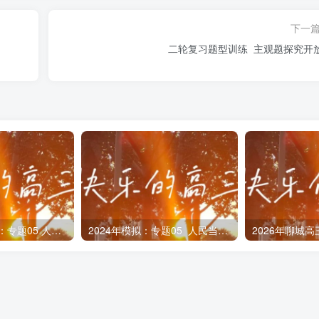
挥主观能动性的前提条件。资本主义社会的基本矛盾是资本主义
下一
主义经济通胀危机频发与难以治愈。资本主义基本矛盾是贯穿于
二轮复习题型训练 主观题探究开
义所取代，虽然是一个漫长的过程，但这是历史发展的必然趋势
主义的命运的。
革开放以来我国人民的生活得到了极大改善，占同期全球减贫人口
贡献，也为其他发展中国家提供了有益启示。中国的发展为世界
使全球经济发展更加平衡。
开放朝着优化结构、拓展深度、提高效益方向转变，有利于形成
2025年模拟汇编：专题05 人民当家作主
2024年模拟：专题05 人民当家作主
2026年聊城
便利化政策，保护外商合法权益，营造有利于经济高质量发展的
器。