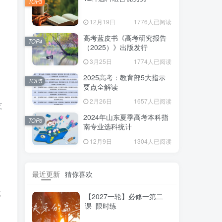
TOP3
12月19日
1776人已阅读
高考蓝皮书《高考研究报告
TOP4
（2025）》出版发行
3月25日
1774人已阅读
2025高考：教育部5大指示
TOP5
要点全解读
2月26日
1657人已阅读
支
2024年山东夏季高考本科指
TOP6
南专业选科统计
12月9日
1304人已阅读
键
最近更新
猜你喜欢
成
【2027一轮】必修一第二
。
课 限时练
实