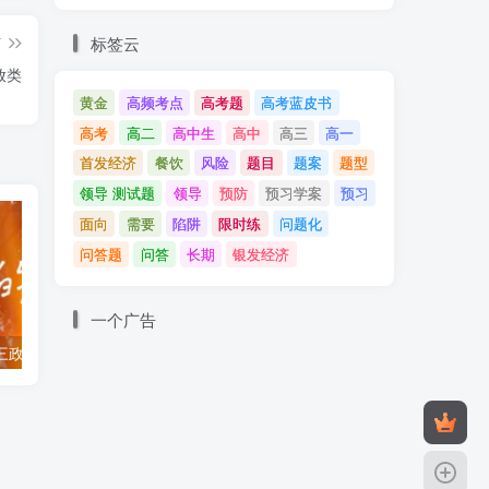
社
标签云
篇
资
放类
。
黄金
高频考点
高考题
高考蓝皮书
高考
高二
高中生
高中
高三
高一
首发经济
餐饮
风险
题目
题案
题型
领导 测试题
领导
预防
预习学案
预习
各
面向
需要
陷阱
限时练
问题化
问答题
问答
长期
银发经济
以
一个广告
高三政治一模试题
二轮复习题型训练九 选择题 正误类 参考答案
2026届一
营