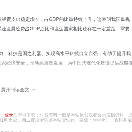
试验发展经费支出稳定增长，占GDP的比重持续上升，这表明我国重视
验发展经费占GDP之比和发达国家相比还存在一定差距，需要
产力，科技是国之利器。实现高水平科技自立自强，有助于提升我
国家经济安全，推动高质量发展，为中国式现代化建设提供战略
世界民族之林的奋斗基点。我们只有增强自主创新能力，实现关
展开阅读全文
”的情况，打破部分国家加强关键技术管制对我国的制约、才能把
。
，
登录
后即可下载；付费资料一般是本站原创或者会员投稿资料；
注明出处，商业
使用请
联系本站管理员（微信：
dewish
），否则构成
自强的唯一出路，独立自主、自力更生不是闭关自守、盲目排外
确处理好独立自主与对外开放的关系。在立足自身发展的基础上