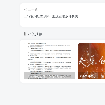
②规律是客观的，尊重客观规律是正确发
上一篇
会发展规律的体现，这一基本矛盾决定了资本
二轮复习题型训练 主观题观点评析类
本主义社会的始终。资本主义终究要被社会主
所以，必须认清一系列的措施是无法挽救资本
相关推荐
（2）①中国是经济全球化的贡献者，改
总数的大多数，这本身就是对世界发展的巨大
国提供了机遇，中国同一批国家的联动发展，
②我国加快转变对外经济发展方式，推动
技术、质量、服务为核心的出口竞争新优势。
《逻辑与思维》知识问题化
③我国实行高水平的贸易和投资自由化和
商环境。所以，我国成为世界经济发展的稳定