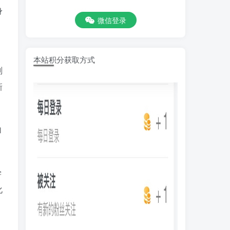
身
微信登录
本站积分获取方式
划
新
加
学
化