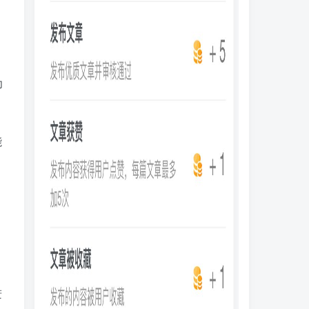
逐
力
能
进