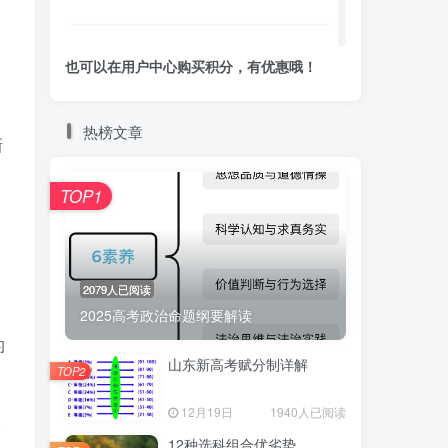
。
也可以在用户中心购买积分，有优惠哦！
热榜文章
新
，
TOP1
2079人已阅读
2025高考政治命题纲要解读
的
山东新高考赋分制详解
TOP2
12月19日
1940人已阅读
种
12种选科组合优劣势