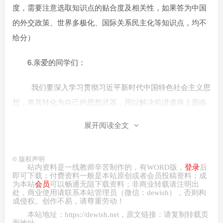
度，需要注意选取知识点的贴合度及相关性，如果答为中国
的外交政策、世界多极化、国际关系民主化等知识点，均不
给分）
6.亲爱的同学们：
我们要深入学习贯彻习近平新时代中国特色社会主义思
想，将其转化为自己的思想武器，用以解决前进道路上面临
的困难和问题。上海市通过整合科技创新资源，加快形成新
展开阅读全文
质生产力，为我们树立了榜样。我们要积极参与学校举办的”
学习贯彻习近平新时代中国特色社会主义思想”系列活动，认
©
版权声明
真学习和理解这一思想的主要内容和科学体系，把这一思想
站内资料是一线教师辛苦制作的，有
WORD
版，
登录
后
的世界观、方法论和贯穿其中的立场观点方法转化为自己的
即可下载；付费资料一般是本站原创或者会员投稿资料；成
为本站
会员
可以畅通无阻下载资料；非商业转载请注明出
思想武器。让我们一起努力，为实现中华民族伟大复兴的中
处，商业
使用请
联系本站管理员（微信：
dewish
），否则构
成侵权。创作不易，请尊重劳动！
国梦贡献自己的力量!
本站地址：
https://dewish.net
，原文链接：请复制转载页
面地址。