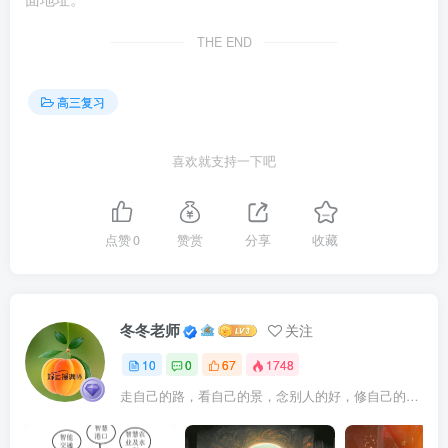
倡议人:XXX
THE END
XX年XX月XX日
高三复习
7.(1)诉讼请求：停止侵犯企业名称权行为，停止侵犯商
标权行为，赔偿经济损失20万元（数额在50万元以内为合
喜欢就支持一下吧
理）。（要点：停止侵权行为、进行经济赔偿）
事实与理由：①法律规定，任何组织或者个人不得以干
点赞
0
赞赏
分享
收藏
涉、盗用、假冒等方式侵害他人的名称权。依据法律规定，
侵犯名称权应以停止侵害、赔偿损失等方式承担责任。某网
络公司未经许可，擅自以“西湖楼外楼”为名在天猫平台开设
冬冬老师
关注
网店，侵犯我公司名称权。②法律规定，未经权利人许可，
10
0
67
1748
他人在同一商品上使用与注册商标相同或相近的商标、或者
走自己的路，看自己的景，念别人的好，修自己的心。
在类似商品上使用与注册商标相同或近似的商标容易导致混
淆的，构成侵权。依照法律规定，侵犯商标权应以停止侵