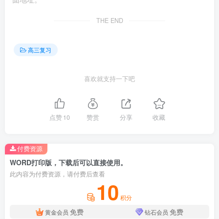
THE END
新时代以来，习近平主席围绕全球安全和发展等问题提
出一系列重大倡议和主张，其核心理念是构建人类命运共同
高三复习
体。中国主张：全球治理要守法，要坚定维护以国际法为基
础的国际秩序；要积极维护开放型世界经济体制；世界命运
喜欢就支持一下吧
应该由各国共同掌握，国际规则应该由各国共同书写，全球
事务应该由各国共同治理，发展成果应该由各国共享。
点赞
10
赞赏
分享
收藏
依据材料，运用《当代国际政治与经济》知识，说明中
国主张的合理性。
付费资源
【例3】
（2023·河北·统考高考真题）阅读材料，完成下
WORD打印版，下载后可以直接使用。
列要求。
此内容为付费资源，请付费后查看
10
积分
红色水利遗产是革命、建设和改革各历史时期，中国共
免费
免费
黄金会员
钻石会员
产党带领广大人民克服重重困难建成的各类水利设施，是革