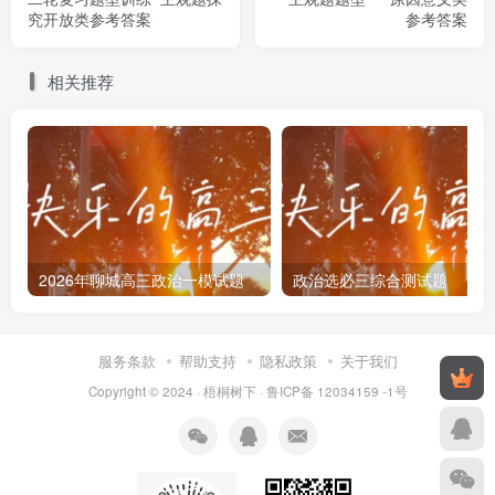
是否应该搬迁的问题，与会者表达了不同的观点。
究开放类参考答案
参考答案
甲方：建设古遗址公园可将村民及其房屋纳入规划设
相关推荐
计，村民房屋适当改造后可作为基础设施并提供必要服务，
村民也可参与文物保护利用工作，实现村民及其房屋与古遗
址公园的融合共生，村民不必搬迁。
乙方：一处古遗址就是这个地区物质文化历史的数据
库，是中华文明基因库的重要 组成部分。只要村民留在公园
2026年聊城高三政治一模试题
政治选必三综合测试题
里，就容易造成遗址被破坏，对当地村民进行搬迁，该处古
遗址将得到很好保护。
服务条款
帮助支持
隐私政策
关于我们
结合材料，运用唯物辩证法的相关知识，说明甲方不赞
Copyright © 2024 ·
梧桐树下
·
鲁ICP备 12034159 -1号
成搬迁的理由。
5.（2024·全国·模拟预测）阅读材料，完成下列要求。