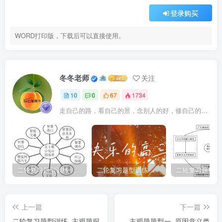
命文化和社会主义先进文化的重要组成部分。全国首批革命
登录购买
文物名录收录了河南林县(今林州市)红旗渠、江西上犹县红
WORD打印版，下载后可以直接使用。
军渠、西藏札达县英雄渠等86处红色水利遗产。红色水利遗
产承载的“一不怕苦，二不怕死”、自力更生、艰苦奋斗的精
神具有恒久生命力。
冬冬老师
关注
结合材料，运用文化传承与文化创新知识，说明为什么
10
0
67
1734
红色水利遗产承载的文化精神具有恒久生命力。
走自己的路，看自己的景，念别人的好，修自己的心。
【巩固演练】
4.（2023·江苏·统考高考真题）阅读材料，回答问题
二轮复习题型训练 主观题观点评析类
二轮复习题型训练 主观题观点评析类 参考答案
古遗址是认识中华文明形成与发展的重要物质载体。做
好保护利用，让文化遗产活起来， 建设古遗址公园是较好的
上一篇
下一篇
选项。在某古遗址公园建设讨论会上，围绕保护利用中村民
二轮复习题型训练 主观题探
主观题题型一 原因意义类