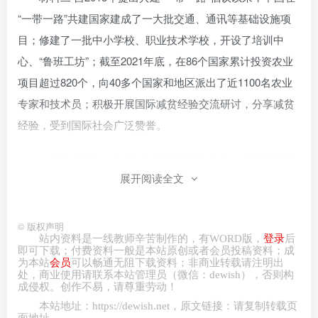
“一带一路”共建国家建成了一大批交通、通讯等基础设施项
目；修建了一批中小学校、职业技术学校，开设了培训中
心、“鲁班工坊”；截至2021年底，在86个国家累计投资农业
项目超过820个，向40多个国家和地区派出了近1100名农业
专家和技术员；积极开展国际减贫经验交流研讨，分享减贫
经验，受到国际社会广泛赞誉。
(1)结合材料一，运用《政治与法治》知识，说明在推进
展开阅读全文
中国式现代化中，中国共产党持续推进作风建设深化自我革
命的理由。
©
版权声明
(2)结合材料二，运用《当代国际政治与经济》知识，分
站内资料是一线教师辛苦制作的，有
WORD
版，
登录
后
即可下载；付费资料一般是本站原创或者会员投稿资料；成
析中国推动共建“—带一路”对中国式现代化的积极影响。
为本站
会员
可以畅通无阻下载资料；非商业转载请注明出
处，商业
使用请
联系本站管理员（微信：
dewish
），否则构
成侵权。创作不易，请尊重劳动！
【例2】
（2023·天津·统考高考真题）阅读材料，回答回
本站地址：
https://dewish.net
，原文链接：请复制转载页
题
面地址。