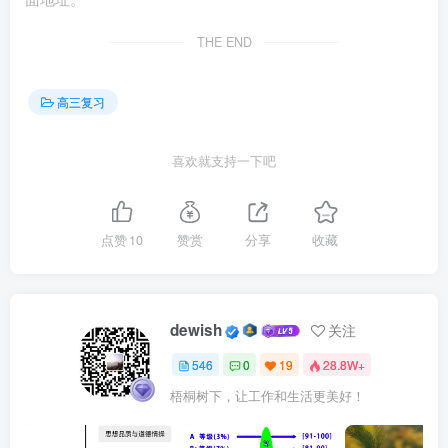
队攻克难题（如“妖仙大战”场景），证明
国产动画技术已达
THE END
到国际水平
。
4000
多名工作人员的合作，体现了集体智慧的
力量。
高三复习
哪吒2的每一帧动画背后都凝聚了一整个团队的心血，反
复修改反复论证，改到“无可挑剔”为止。团队中的每一个人
喜欢就支持一下吧
都是这部电影辉煌的奠基人，我们只记住了饺子导演，却忽
视了背后团队的巨大力量。电影创作如此，哪吒亦是如此。
点赞
10
赞赏
分享
收藏
结合“小哪吒保护陈塘关”的情节，类比个人与集体的关系，
强调团队协作的价值。
2.
从“国漫崛起”到“文化矩阵”
dewish
关注
546
0
19
28.8W+
《哪吒2》与《黑神话：悟空》等作品形成IP矩阵效应，
梧桐树下，让工作和生活更美好！
推动国潮文化在年轻一代中的流行
。影片周边衍生品销售一
空，
印证了“文化自信一代”对本土元素的追捧。