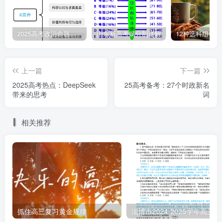
不难发现，哪吒2不是突然爆火的个例，近年来，基于中
国本土文化打造的多个形象IP迅速占领市场，赢得了大众的
2025高考政治命题纲要解读
山东新高考赋分制详解
12种选科组合
追捧和良好的口碑。文化产业的复兴应该是集群性的，更加
多元更加开放，实现抱团成长。
通过案例说明文化产业的繁
上一篇
下一篇
荣需多方协作，鼓励学生关注社会多元合作模式。
2025高考热点：DeepSeek
25高考备考：27个时政新名
带来的思考
词
（四）社会包容：家庭支持与教育反思
相关推荐
1.
家庭教育的“爱与包容”
饺子母亲的支持（“
做你想做的，但别饿死
”）与影片中
李靖夫妇以爱化解偏见的设定形成呼应。
现实中，许多家长
因担忧风险而扼杀孩子的探索欲，饺子的成功则展现了包容
性教育的价值。
抓住高三复习黄金规律
淄博市2