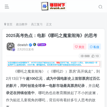
首页
政治教学
高三复习
正文
2025高考热点：电影《哪吒之魔童闹海》的思考
dewish
关注
私信
2月20日发布
688
10
《哪吒之魔童闹海》（《哪吒2》）票房“高开疯走”，到
2月13日下午
超100亿元
，
成为中国电影史上首部票房过百亿
的影片
，同时创造全球单一电影市场最高票房纪录
，并且
纪
录还在持续创造中
。哪吒热也在教育圈掀起了不小的波澜，
作为贴近儿童视角的哪吒，背后却有着好多引人思考的故
事。