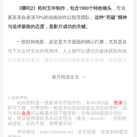
《哪吒2》耗时五年制作，包含1900个特效镜头
，导演
甚至亲自表演70%的动画动作以指导团队。
这种“死磕”精神
与追求极致的态度，是影片成功的关键。
一部好的电影，必定是方方面面的精心打磨，尤其是在
当下大众对文化的高期待，人人都可以通过自媒体获取和表
达对电影的看法，要拍出叫好叫座的电影不容易，特别是当
取得初步成功之后，很容易飘飘然赚热钱，而背离了作品创
展开阅读全文
作本身。
通过饺子“十年磨一剑”的经历，强调长期主义与抗
挫能力在个人成长中的意义。
©
版权声明
（三）团队合作：4000人共铸“中国动画新标杆”
站内资料是一线教师辛苦制作的，有
WORD
版，
登录
后
即可下载；付费资料一般是本站原创或者会员投稿资料；成
为本站
会员
可以畅通无阻下载资料；非商业转载请注明出
1.
本土技术的突破与协作
处，商业
使用请
联系本站管理员（微信：
dewish
），否则构
成侵权。创作不易，请尊重劳动！
本站地址：
https://dewish.net
，原文链接：请复制转载页
影片特效原计划外包给国外团队，但最终由中国本土团
面地址。