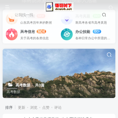
绿树阴浓夏日长，楼台倒影入池塘
让我找一找
高考数据
高考真题
SEE
DO
山东高考历年来的数据
新高考各省市高考真题
站内资源基本上都是一线教学实际使用的资源，配有WORD版本，可以下载
后直接打印使用。也欢迎更多老师加盟网站（注册登录成为用户就可以发布资
高考信息
办公技能
NEW
GO
源），分享更好、更多的教学资源。
关于高考的各类信息
各种日常办公中所需的方式方法
高考数据
共3篇
高考数据
排序
更新
浏览
点赞
评论