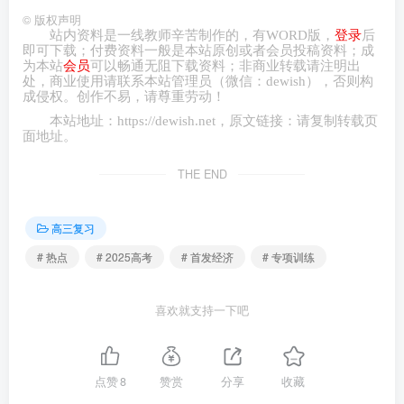
©
版权声明
配套练习：
站内资料是一线教师辛苦制作的，有
WORD
版，
登录
后
即可下载；付费资料一般是本站原创或者会员投稿资料；成
为本站
会员
可以畅通无阻下载资料；非商业转载请注明出
处，商业
使用请
联系本站管理员（微信：
dewish
），否则构
成侵权。创作不易，请尊重劳动！
本站地址：
https://dewish.net
，原文链接：请复制转载页
面地址。
THE END
高三复习
# 热点
# 2025高考
# 首发经济
# 专项训练
喜欢就支持一下吧
点赞
8
赞赏
分享
收藏