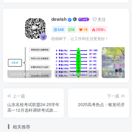
dewish
关注
546
0
19
29W+
梧桐树下，让工作和生活更美好！
2025高考政治命题纲要解读
山东新高考赋分制详解
上一篇
下一篇
山东名校考试联盟24-25学年
2025高考热点：银发经济
高一12月选科调研考试政治
题
相关推荐