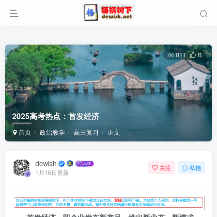
811
8
2025高考热点：首发经济
首页
政治教学
高三复习
正文
dewish
关注
私信
1月16日更新