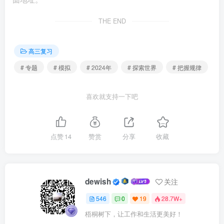
忙。不到一周，X镇就已经和国内外客商签下了2000多单的
THE END
定制商用厨具。“小城镇做强大产业”，是山东民营企业稳中
有进、活力迸发的生动注脚，更是民营企业守土扩疆、健康
高三复习
发展的最佳诠释。对“小城镇做强大产业”的成功得益于( )
# 专题
# 模拟
# 2024年
# 探索世界
# 把握规律
①练好内功，持续推动技术和管理创新
喜欢就支持一下吧
②立足部分，助力当地农民拓宽致富路
③借助外力，作为推动发展的关键力量
点赞
14
赞赏
分享
收藏
④利用优势，培育特色鲜明的地方产业
A.①③ B.①④ C.②③ D.②④
dewish
关注
546
0
19
28.7W+
5.（2024·山东泰安·三模）2023年 9月 9日，习近平总书
梧桐树下，让工作和生活更美好！
记在新时代推动东北全面振兴座谈会上强调，新时代新征程