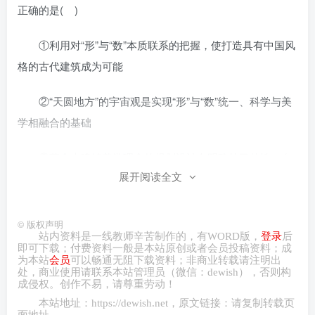
正确的是( )
①利用对“形”与“数”本质联系的把握，使打造具有中国风
格的古代建筑成为可能
②“天圆地方”的宇宙观是实现“形”与“数”统一、科学与美
学相融合的基础
③蕴含古建筑美学理念的规划设计有明确的目的性、自
展开阅读全文
觉选择性和能动创造性
④尊重宇宙运动的客观规律是建成符合天圆地方宇宙模
©
版权声明
型的中国古代建筑的前提
站内资料是一线教师辛苦制作的，有
WORD
版，
登录
后
即可下载；付费资料一般是本站原创或者会员投稿资料；成
为本站
会员
可以畅通无阻下载资料；非商业转载请注明出
A.①③ B.②③ C.①④ D.②④
处，商业
使用请
联系本站管理员（微信：
dewish
），否则构
成侵权。创作不易，请尊重劳动！
4.（2024·山东·二模）2024新年伊始，山东省X镇一派繁
本站地址：
https://dewish.net
，原文链接：请复制转载页
面地址。