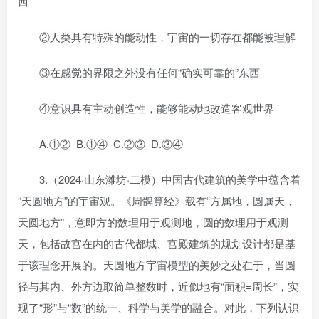
西
②人类具有特殊的能动性，宇宙的一切存在都能被理解
③在感觉的界限之外没有任何“确实可靠的”东西
④意识具有主动创造性，能够能动地改造客观世界
A.①② B.①④ C.②③ D.③④
3.（2024·山东潍坊·二模）中国古代建筑的美学中蕴含着
“天圆地方”的宇宙观。《周髀算经》载有“方属地，圆属天，
天圆地方”，意即方的数理用于观测地，圆的数理用于观测
天，包括故宫在内的古代都城、宫殿建筑的规划设计都是基
于该理念开展的。天圆地方宇宙模型的美妙之处在于，当圆
径与其内、外方边取简单整数时，近似地有“面积=周长”，实
现了“形”与“数”的统一、科学与美学的融合。对此，下列认识