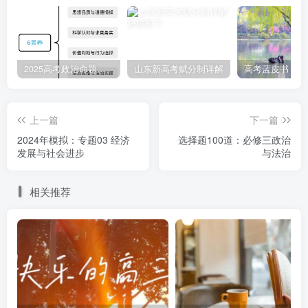
推动东北全面振兴，要牢牢把握东北在维护国家“五大安全”
中的重要使命。维护国家国防安全、粮食安全、生态安全、
能源安全、产业安全是中央对东北全面振兴的战略目标。这
2025高考政治命题纲要解读
山东新高考赋分制详解
蕴含的哲理是( )
①一事物与周围事物之间存在多样的联系
上一篇
下一篇
2024年模拟：专题03 经济
选择题100道：必修三政治
②整体功能的提升依赖于部分功能的优化
发展与社会进步
与法治
③人为事物联系优越于自在事物间的联系
相关推荐
④调整客观联系可以摆脱物质条件的制约
A.①② B.①③ C.②④ D.③④
6.（2024·山东青岛·三模）某市盐碱地耕地面积达408.58
万亩。近年来，为推动盐碱地特色产业高质量发展，该市以