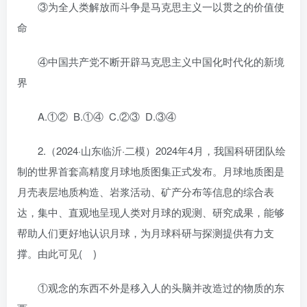
③为全人类解放而斗争是马克思主义一以贯之的价值使
命
④中国共产党不断开辟马克思主义中国化时代化的新境
界
A.①② B.①④ C.②③ D.③④
2.（2024·山东临沂·二模）2024年4月，我国科研团队绘
制的世界首套高精度月球地质图集正式发布。月球地质图是
月壳表层地质构造、岩浆活动、矿产分布等信息的综合表
达，集中、直观地呈现人类对月球的观测、研究成果，能够
帮助人们更好地认识月球，为月球科研与探测提供有力支
撑。由此可见( )
①观念的东西不外是移入人的头脑并改造过的物质的东