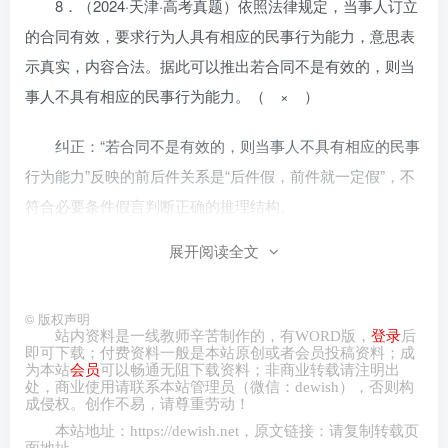
8．（2024·天津·高考真题）依照法律规定，当事人订立
的合同有效，要求行为人具有相应的民事行为能力，意思表
示真实，内容合法。据此可以推出若合同不是有效的，则当
事人不具有相应的民事行为能力。（ × ）
纠正：“若合同不是有效的，则当事人不具有相应的民事
行为能力”反映的前后件关系是“后件假，前件就一定假”，不
符合必要条件假言判断正确的推理结构。
展开阅读全文
9．（2024·江苏·高考真题）一方危困状态下签订的合同
与显失公平的合同是种属关系。（ × ）
©
版权声明
纠正：属种关系或者种属关系是一个概念的外延包含着
站内资料是一线教师辛苦制作的，有
WORD
版，
登录
后
即可下载；付费资料一般是本站原创或者会员投稿资料；成
另一个概念的全部外延，外延小的概念为种概念，外延大的
为本站
会员
可以畅通无阻下载资料；非商业转载请注明出
处，商业
使用请
联系本站管理员（微信：
dewish
），否则构
概念为属概念。危困状态下签订的合同不一定是显失公平的
成侵权。创作不易，请尊重劳动！
合同，因此，二者之间不是种属关系。
本站地址：
https://dewish.net
，原文链接：请复制转载页
面地址。