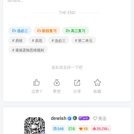
10．（2024·全国·高考真题）第33届奥运会将于2024年7
THE END
月在巴黎举行。所有参赛运动员都是优秀运动员，并不是所
有参赛运动员都能打破个人最好成绩纪录，但所有参赛运动
选必三
阶段复习
高三复习
员都能获得宝贵经验。由此可推断出所有优秀运动员都能获
# 易错
# 易混
# 选必三
# 第二单元
得宝贵经验。（ × ）
# 遵循逻辑思维规则
纠正：“所有参赛运动员都是优秀运动员”，这个性质判
喜欢就支持一下吧
断的谓项优秀运动员是不周延的；“所有优秀运动员都能获得
宝贵经验”这里的优秀运动员是周延的，概念外延不当扩大，
不能必然推出。
点赞
7
赞赏
分享
收藏
11．（2024·北京·高考真题）”某中学开设了植物栽培、
面点制作、陶瓷修复、三维打印等劳动课程。就课程参与情
dewish
关注
况，由“有的陶瓷修复课的学生不是三班同学”为真，能推出
“有的三班同学不是陶瓷修复课的学生”为真。（ × ）
546
0
19
29.2W+