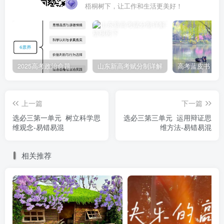
梧桐树下，让工作和生活更美好！
纠正：“有的陶瓷修复课的学生不是三班同学”为真，不
能推出“有的三班同学不是陶瓷修复课的学生”为真，“陶瓷修
复课的学生”在换位前不周延，换位后却周延了，违反了换位
推理的逻辑规则。
2025高考政治命题纲要解读
山东新高考赋分制详解
12．（2024·安徽·高考真题）若以“所有人才是具有某种
特长的人”为大前提，“所有科技工作者是人才”为小前提，按
上一篇
下一篇
照三段论的基本规则，必然推出的结论是所有具有某种特长
选必三第一单元 树立科学思
选必三第三单元 运用辩证思
维观念-易错易混
维方法-易错易混
的人不是科技工作者。（ × ）
纠正：三段论的大项为“具有某种特长的人”，小项为“科
相关推荐
技工作者”，中项为“人才”，若“所有具有某种特长的人不是科
技工作者”为结论，，前提中的大项和小项与结论中的大项、
小项不匹配。