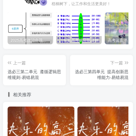
纠正：辩证思维是与形而上学相对立的思维方式。
梧桐树下，让工作和生活更美好！
16．整体性和动态性是辩证思维的重要特征。（ √ ）
17．动态思维要求把握事物发展的动态性、暂时忽略其
2025高考政治命题纲要解读
山东新高考赋分制详解
静态性。（ × ）
纠正：辩证思维强调动态性，但不排斥相对的静态性。
上一篇
下一篇
辩证思维是在整体性与独立性、动态性与静态性的对立统一
选必三第二单元 遵循逻辑思
选必三第四单元 提高创新思
中把握事物。
维规则-易错易混
维能力-易错易混
18．整体性思维排斥部分独立性；动态性思维排斥相对
相关推荐
静止。（ × ）
纠正：辩证思维强调整体性，但并不排斥局部的独立
性；辩证思维强调动态性，也不排斥相对的静态性。辩证思
维是在整体性与独立性、动态性与静态性的对立统一中把握