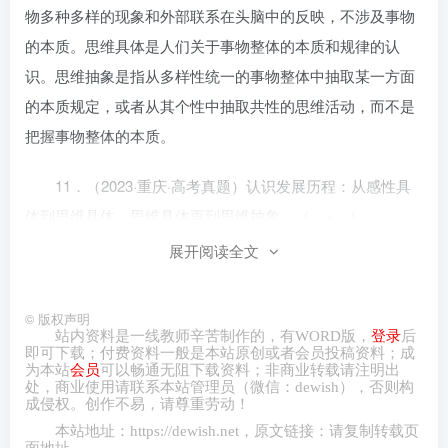
物多种多样的现象和外部联系在头脑中的反映，不涉及事物
的本质。思维具体是人们关于事物整体的本质和规律的认
识。思维抽象是指从多样性统一的事物整体中抽取某一方面
的本质规定，或者从其个性中抽取共性的思维活动，而不是
把握事物整体的本质。
11．（2023·重庆·高考真题）认识发展历程：从感性具
体到思维具体，思维具体再到思维抽象。（ × ）
展开阅读全文
纠正：认识发展历程：从感性具体到思维抽象，再从思
维抽象到思维具体。
©
版权声明
站内资料是一线教师辛苦制作的，有
WORD
版，
登录
后
12．（2023·北京·高考真题）植物博物画的创作是在思
即可下载；付费资料一般是本站原创或者会员投稿资料；成
为本站
会员
可以畅通无阻下载资料；非商业转载请注明出
维具体中复制了植物直观的整体表象。（ × ）
处，商业
使用请
联系本站管理员（微信：
dewish
），否则构
成侵权。创作不易，请尊重劳动！
纠正：思维具体是在理性认识的层次上反映事物具体整
本站地址：
https://dewish.net
，原文链接：请复制转载页
面地址。