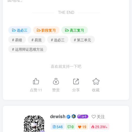
体的认识，感性具体是对事物的直观的整体表象。
THE END
13．辩证思维就是用联系、发展、片面的观点看待事物
和思考问题。（ × ）
选必三
阶段复习
高三复习
# 易错
# 易混
# 选必三
# 第三单元
纠正：辩证思维就是用联系、发展、全面的观点看待事
物和思考问题。
# 运用辩证思维方法
14．辩证思维的实质和核心是坚持辩证的否定观。（
喜欢就支持一下吧
× ）
纠正：辩证思维的实质和核心是运用矛盾分析方法，在
点赞
11
赞赏
分享
收藏
对立统一中把握事物。
15．辩证思维是与古代朴素唯物主义观点相对立的思维
dewish
关注
方式。（ × ）
546
0
19
29.3W+