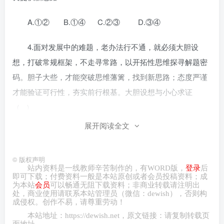
A.①② B.①④ C.②③ D.③④
4.面对发展中的难题，老办法行不通，就必须大胆设
想，打破常规框架，不走寻常路，以开拓性思维探寻解题密
码。胆子大些，才能突破思维藩篱，找到新思路；态度严谨
才能验证可行性，夯实前行根基。大胆设想与小心求证
（ ）
展开阅读全文
①具有直接现实性，力求超前，推动认识不断深化
②相辅相成，体现创新突破与科学实践的辩证统一
©
版权声明
站内资料是一线教师辛苦制作的，有
WORD
版，
登录
后
即可下载；付费资料一般是本站原创或者会员投稿资料；成
③要注重发挥主观能动性，推翻已有全部认识
为本站
会员
可以畅通无阻下载资料；非商业转载请注明出
处，商业
使用请
联系本站管理员（微信：
dewish
），否则构
成侵权。创作不易，请尊重劳动！
④注重调查研究，以实践为基础提升创新思维
本站地址：
https://dewish.net
，原文链接：请复制转载页
面地址。