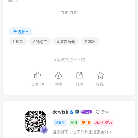
A.①② B.①④ C.②③ D.②④
THE END
5.蝙蝠在黑暗中能自由飞翔并捕捉猎物，得益于其独特
的回声定位能力。科学家受此启发，研发出雷达系统，利用
选必三
电磁波替代超声波，实现了对空中、地面及海上目标的远距
# 练习
# 选必三
# 第四单元
# 基础
离探测和定位，这一发明极大地推动了科技的发展和应用的
拓展。这体现了（ ）
喜欢就支持一下吧
①尊重自在事物的联系是实践成功的基础
点赞
10
赞赏
分享
收藏
②科学技术的发展要在否定过去肯定现在中实现
③雷达系统的出现证明了创新性思维方式的重要性
dewish
关注
④科学技术的发展取决于思维活跃程度
546
0
19
28.8W+
梧桐树下，让工作和生活更美好！
A.①③ B.①④ C.②③ D.③④