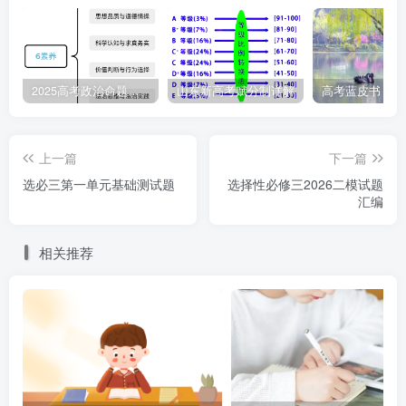
6.我国在规划雅鲁藏布江下游工程时，工程团队突破传
统水利工程 “单一发电” 的设计思路，整合水资源调配、生态
保护、航运改善、地质灾害防治等多重目标，创新性提出
2025高考政治命题纲要解读
山东新高考赋分制详解
“多效益协同优化” 方案。该方案的设计过程体现了创新思维
（ ）
上一篇
下一篇
选必三第一单元基础测试题
选择性必修三2026二模试题
A.思路具有多向性 B.步骤具有跨越性
汇编
C.结果具有独特性 D.方法具有灵活性
相关推荐
7.2025年央视春晚的舞蹈《喜上枝头》“把舞蹈送回画
中”，摆脱舞蹈在平地上呈现的思路，在立面空间上做文章，
让舞蹈在画中生长，汲取“喜鹊登枝”的美好寓意，将整个舞
台打造成一幅展开的宋画，细腻典雅地勾勒出“人在画中舞”
“展卷卧游”的沉浸式视听体验。这一设计（ ）