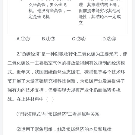
么坐高铁，要么坐飞
理，其推理结构正确，
机。他没有坐高铁，一
但前提未能穷尽其他可
定是坐飞机
能性，其结论不一定成
立
A.①② B.①③ C.②④ D.③④
2.“负碳经济”是一种以吸收转化二氧化碳为主要形态，使
二氧化碳这一主要温室气体的排放量得到有效控制的经济模
式。近年来，我国围绕自然生态碳汇、碳捕集等各个技术环
节开展了大量基础研究和科技创新，为负碳产业发展提供了
强有力的技术支撑，但要实现大规模产业化仍面临诸多挑
战。在上述材料中（ ）
①“经济模式”与“负碳经济”二者是属种关系
②运用了形象思维，触及负碳经济的本质和规律