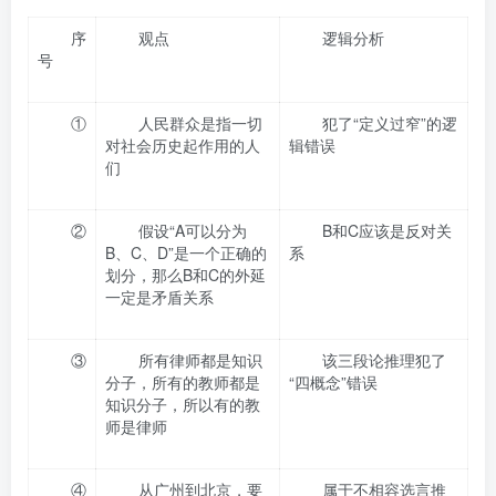
序
观点
逻辑分析
号
①
人民群众是指一切
犯了“定义过窄”的逻
对社会历史起作用的人
辑错误
们
②
假设“A可以分为
B和C应该是反对关
B、C、D”是一个正确的
系
划分，那么B和C的外延
一定是矛盾关系
③
所有律师都是知识
该三段论推理犯了
分子，所有的教师都是
“四概念”错误
知识分子，所以有的教
师是律师
④
从广州到北京，要
属于不相容选言推