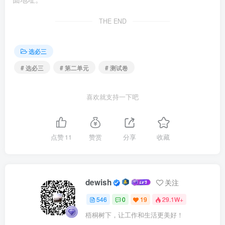
④只有参加体育运动，才能同时改善情绪和提升身体活
力
THE END
A.①③ B.①④ C.②③ D.②④
选必三
5.袁隆平认为，从遗传学的分离律观点看，纯种水稻品
# 选必三
# 第二单元
# 测试卷
种的第二代是不会有分离的，只有杂种第二代才会出现分离
现象，今年它的后代既然发生分离，那么可以断定去年发现
喜欢就支持一下吧
的性状优异稻株是一株“天然杂交稻”的杂种第一代。由此可
以得出（ ）
点赞
11
赞赏
分享
收藏
①如果不是杂种第二代，就不会出现分离现象
②除非不是杂种第二代，否则不会出现分离现象
dewish
关注
546
0
19
29.1W+
③充分条件假言判断，如果肯定前件就可以得出肯定后
梧桐树下，让工作和生活更美好！
件的结论