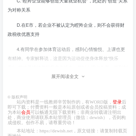
C.“瞪羚企业能够创造大量就业机会”，此处的“创造”关系
为对称关系
D.在E市，若企业不被认定为瞪羚企业，则不会获得财
政税收优惠支持
4.有同学在参加体育运动后，感到心情愉悦、上课也更
有精神。专家解释说，这是因为运动促使身体释放“快乐
素”，能改善情绪并提升身体活力。若以上观点为真，下列判
展开阅读全文
断成立的是（ ）
①参加体育运动既能改善情绪，又能提升身体活力
©
版权声明
站内资料是一线教师辛苦制作的，有
WORD
版，
登录
后
②参加体育运动要么能改善情绪，要么能提升身体活力
即可下载；付费资料一般是本站原创或者会员投稿资料；成
为本站
会员
可以畅通无阻下载资料；非商业转载请注明出
处，商业
使用请
联系本站管理员（微信：
dewish
），否则构
③如果参加体育运动，就能改善情绪并提升身体活力
成侵权。创作不易，请尊重劳动！
本站地址：
https://dewish.net
，原文链接：请复制转载页
面地址。