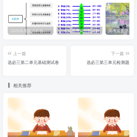
④必要条件假言判断，如果肯定后件就可以得出肯定前
件的结论
2025高考政治命题纲要解读
山东新高考赋分制详解
A.①② B.①④ C.②③ D.③④
6.科学思维离不开逻辑，就思维自身而言，思路必须清
上一篇
下一篇
晰，思路是否清晰，要看思维是否合乎逻辑。以下对高二年
选必三第二单元基础测试卷
选必三第三单元检测题
级逻辑兴趣小组的四位同学的观点分析正确的是（ ）
甲：儿童节当天我们要么去打球，要么去阅读。
相关推荐
乙：如果没有人民群众的支持，我们的事业不会成功。
丙：如果我们停止了劳动，人类将无法生存。
丁：只有坚持中国共产党的领导，才能确保社会主义的