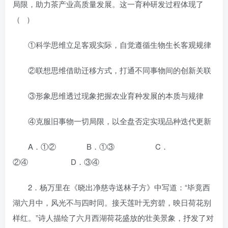
局限，助力茶产业高质量发展。这一育种研发过程体现了
（ ）
①科学思维立足客观实际，自觉遵循生物生长客观规律
②联想思维借助迁移方式，打通不同事物间的创新关联
③形象思维透过现象把握农业育种发展的本质与规律
④克服旧事物一切局限，以全盘否定实现品种迭代更新
A．①② B．①③ C．
②④ D．③④
2．杨万里在《晓出净慈寺送林子方》中写道：“毕竟西
湖六月中，风光不与四时同。接天莲叶无穷碧，映日荷花别
样红。”诗人描绘了六月西湖荷花盛放的壮美景象，抒发了对