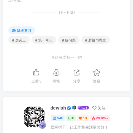
虎来、一叶易色而知天下秋的见微知著能力,对潜在的风险有
科学预判,知道风险在哪里、表现形式是什么、发展趋势会怎
THE END
样。这反映了底线思维具有（ ）
阶段复习
①能动性 ②一致性 ③间接性 ④差异性
# 选必三
# 第一单元
# 练习题
# 逻辑与思维
A．①② B．①③ C．
喜欢就支持一下吧
②④ D．③④
6．“碧玉妆成一树高，万条垂下绿丝绦。”“春眠不觉晓，
点赞
8
赞赏
分享
收藏
处处闻啼鸟。”“几处早莺争暖树，谁家新燕啄春泥。”古人描
写春天的这些诗句清新隽永、耐人寻味。它们的共同之处在
于（ ）
dewish
关注
①通过概念推理以把握春天的本质和规律②体现出思维
546
0
19
28.8W+
如实地反映认识对象的特征
梧桐树下，让工作和生活更美好！