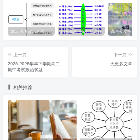
③通过感性形象组合体现出思维的能动性④运用联想和
想象表达作者对春天的感受
A．①② B．①④ C．
2025高考政治命题纲要解读
山东新高考赋分制详解
②③ D．③④
上一篇
下一篇
7．在某校的时政报告会上，三名同学分享了自己的心得
2025-2026学年下学期高二
无更多文章
体会：
期中考试政治试题
小王：既要研究新情况，又要解决新问题。
相关推荐
小张：“中国路”是有形之路，也是无形之路。
小李：只有与人民风雨同舟，才能把人民对美好生活的向
往变为现实。
下列说法正确的是（ ）