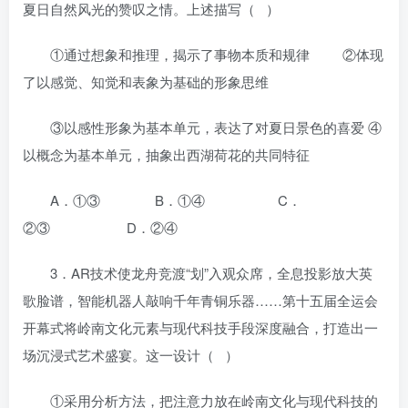
夏日自然风光的赞叹之情。上述描写（ ）
①通过想象和推理，揭示了事物本质和规律 ②体现
了以感觉、知觉和表象为基础的形象思维
③以感性形象为基本单元，表达了对夏日景色的喜爱 ④
以概念为基本单元，抽象出西湖荷花的共同特征
A．①③ B．①④ C．
②③ D．②④
3．AR技术使龙舟竞渡“划”入观众席，全息投影放大英
歌脸谱，智能机器人敲响千年青铜乐器……第十五届全运会
开幕式将岭南文化元素与现代科技手段深度融合，打造出一
场沉浸式艺术盛宴。这一设计（ ）
①采用分析方法，把注意力放在岭南文化与现代科技的