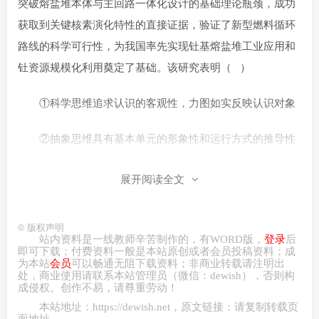
突破熔盐堆本体与主回路一体化设计的基础理论瓶颈，成功
获取到关键核素演化特性的直接证据，验证了新型燃料循环
路线的科学可行性，为我国率先实现钍基熔盐堆工业应用和
钍资源规模化利用奠定了基础。该研究表明（ ）
①科学思维追求认识的客观性，力图如实反映认识对象
②抽象思维具有基本单元的形象性和运行方式的推导性
③科学思维的结果具有可检验性，结论经得起实践检验
展开阅读全文
④思维在实践中产生和发展，又反过来促进实践的发展
©
版权声明
站内资料是一线教师辛苦制作的，有
WORD
版，
登录
后
A．①② B．①③ C．
即可下载；付费资料一般是本站原创或者会员投稿资料；成
为本站
会员
可以畅通无阻下载资料；非商业转载请注明出
②④ D．③④
处，商业
使用请
联系本站管理员（微信：
dewish
），否则构
成侵权。创作不易，请尊重劳动！
5．坚持底线思维,就要有草摇叶响知鹿过、松风一起知
本站地址：
https://dewish.net
，原文链接：请复制转载页
面地址。