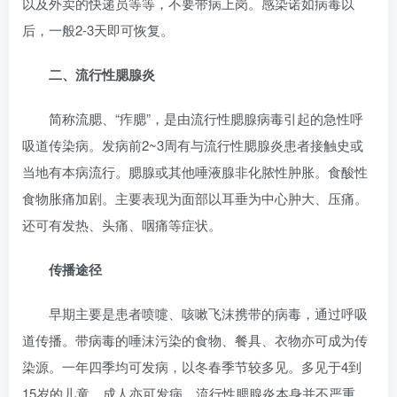
以及外卖的快递员等等，不要带病上岗。感染诺如病毒以
后，一般2-3天即可恢复。
二、流行性腮腺炎
简称流腮、“痄腮”，是由流行性腮腺病毒引起的急性呼
吸道传染病。发病前2~3周有与流行性腮腺炎患者接触史或
当地有本病流行。腮腺或其他唾液腺非化脓性肿胀。食酸性
食物胀痛加剧。主要表现为面部以耳垂为中心肿大、压痛。
还可有发热、头痛、咽痛等症状。
传播途径
早期主要是患者喷嚏、咳嗽飞沫携带的病毒，通过呼吸
道传播。带病毒的唾沫污染的食物、餐具、衣物亦可成为传
染源。一年四季均可发病，以冬春季节较多见。多见于4到
15岁的儿童，成人亦可发病。流行性腮腺炎本身并不严重，