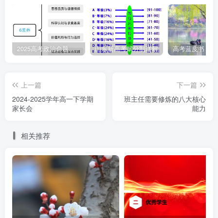
腔、咽喉而传染。
预防措施
2025高考政治命题纲要解读
山东新高考赋分制详解
1.每年流感季节（10月份）来临之前接种流感疫苗。
2.病人用过的餐具、用具、衣物等要用开水煮沸消毒。
上一篇
下一篇
2024-2025学年高一下学期
班主任需要修炼的八大核心
3.在流感流行期间，尽量减少集会。建议外出要戴口
家长会
能力
罩。
相关推荐
4.搞好室内外卫生，常开窗户通风换气，被褥经常曝
晒。
5.加强体育锻炼，增强体质，注意劳逸结合。
6.发现流感病人，及时隔离治疗