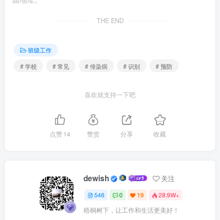
流感病毒引分为甲、乙、丙三型，最常引起发病的是甲
THE END
型。邹城市的好发季节为冬春季。
此病起病急，主要症状有头痛、畏寒、发热、全身酸
班级工作
痛、乏力，全身症状较重。突发高热，体温可达39℃以上；
# 学校
# 常见
# 传染病
# 识别
# 预防
咽痛、鼻塞和咳嗽；头痛，肌肉酸痛或关节疼痛，严重者卧
床不起，还可以引发肺炎、心肌炎、脑膜炎等并发症，甚至
喜欢就支持一下吧
危及生命，因此，流感不是小毛病，大家需要重视流感。上
述症状可持续7～10天，在发热等症状消失后一周内，往往
点赞
14
赞赏
分享
收藏
感到很疲乏。全身其它症状重而呼吸道症状轻，这是流感与
普通感冒很不相同的地方。
传播途径
dewish
关注
546
0
19
28.9W+
病毒直接从人传播给人，生存于鼻腔或咽喉粘膜上的病
梧桐树下，让工作和生活更美好！
毒因咳嗽、打喷嚏和粘液一同飞散在空气中，侵入别人的鼻