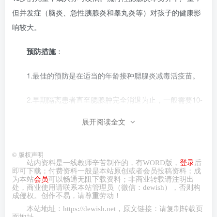
但并发症（脑炎、急性胰腺炎和睾丸炎等）对孩子的健康影
响较大。
预防措施
：
1.最佳的预防是在适当的年龄接种腮腺炎减毒活疫苗。
2.早期隔离患者直至腮腺肿完全消退为止，一般需要10-
14天，严重时可达3周以上。
展开阅读全文
3.坚持室内通风换气。
©
版权声明
三、流行性感冒
站内资料是一线教师辛苦制作的，有
WORD
版，
登录
后
即可下载；付费资料一般是本站原创或者会员投稿资料；成
为本站
会员
可以畅通无阻下载资料；非商业转载请注明出
简称流感，是由流感病毒引起的一种急性呼吸道疾病，
处，商业
使用请
联系本站管理员（微信：
dewish
），否则构
成侵权。创作不易，请尊重劳动！
它的特点是发病急、传染性强、症状重。
本站地址：
https://dewish.net
，原文链接：请复制转载页
面地址。