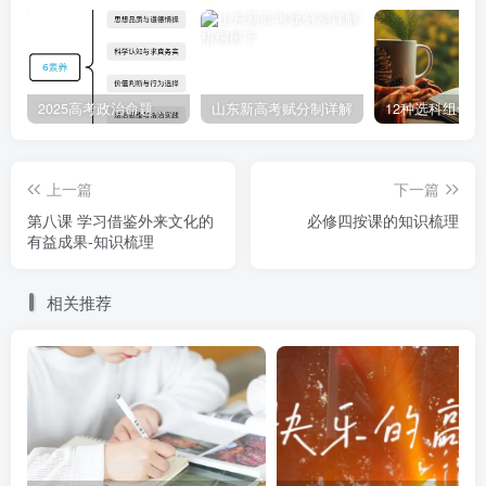
民幸福的不懈追求，是中国革命的精神标识。
※ 4．发展社会主义先进文化的要求？？
2025高考政治命题纲要解读
山东新高考赋分制详解
12种选科组合
在社会主义建设时期和改革开放时期，中国共产党以
马克思主义为指导，坚持为人民服务，为社会主义服务，坚
持百花齐放、百家争鸣，牢牢把握先进文化的前进方向，大
上一篇
下一篇
力发展面向现代化、面向世界、面向未来的，民族的科学的
第八课 学习借鉴外来文化的
必修四按课的知识梳理
有益成果-知识梳理
大众的社会主义文化，推动社会主义精神文明和物质文明协
调发展，不断铸就中华文化新辉煌。
相关推荐
二、中国特色社会主义文化发展道路的历史必然性
走中国特色社会主义文化发展道路的原因？
（1）必要性：①走中国特色社会主义文化发展道路是
由人民群众根本利益决定的②是由中国共产党的性质宗旨决