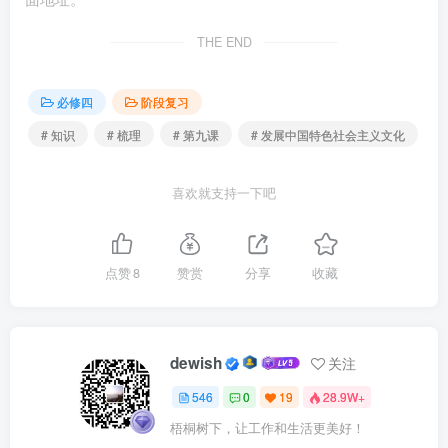
马克思主义传入中国，是中华民族由衰微走向重振的重
THE END
要转折点。
必修四
阶段复习
（4）文化发展进入新时期：
# 知识
# 梳理
# 第九课
# 发展中国特色社会主义文化
中国共产党自成立以来，就以马克思主义为指导思想，
肩负起实现中华民族伟大复兴的历史使命。
喜欢就支持一下吧
※ 3．革命文化的地位？
点赞
8
赞赏
分享
收藏
在五千多年文明发展中孕育的中华优秀传统文化，中国
共产党领导人民在革命、建设、改革中创造的革命文化和社
会主义先进文化，积淀着中华民族最深层的精神追求，代表
dewish
关注
着中华民族独特的精神标识。
546
0
19
28.9W+
革命文化承载着党和人民对国家独立、民族解放、人
梧桐树下，让工作和生活更美好！