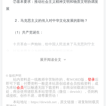
⑦基本要求：推动社会主义精神文明和物质文明协调发
展
2．马克思主义的传入对中华文化发展的影响？
（1）共产党诞生：
十月革命一声炮响，给中国人民送来了马克思列宁主
义，以马克思主义为指导的共产党应运而生。
展开阅读全文
（2）指明文化发展方向：
共产党诞生后，把为人民谋幸福、为民族谋复兴写在自
©
版权声明
站内资料是一线教师辛苦制作的，有
WORD
版，
登录
后
己的旗帜上，从根本上解决了中国的前途和命运问题，为中
即可下载；付费资料一般是本站原创或者会员投稿资料；成
为本站
会员
可以畅通无阻下载资料；非商业转载请注明出
华文化发展指明了社会主义方向。
处，商业
使用请
联系本站管理员（微信：
dewish
），否则构
成侵权。创作不易，请尊重劳动！
（3）转折点：
本站地址：
https://dewish.net
，原文链接：请复制转载页
面地址。