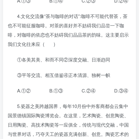
A.①③ B.①④ C.②③ D.②④
4.文化交流像“茶与咖啡的对话”:咖啡不可能代替茶，茶
也不可能征服咖啡。对茶的喜好并不妨碍我们品尝一下咖
啡，对咖啡的依恋也不妨碍我们品品茶的韵味。这主要启示
我们文化往来应 ( )
①各美其美、和而不同②深度交融、日渐趋同
③平等交流、相互借鉴④正本清源、独树一帜
A.①② B.①③ C.②④ D.③④
5.瓷器之美跨越国界，每年10月份中外客商都会云集中
国景德镇国际陶瓷博览会。在这里，艺术陶瓷、创意陶瓷、
日用陶瓷、高技术陶瓷等一应俱全，传统与现代交融，中国
与世界对话，巧夺天工的瓷器充满创新、创意。陶瓷艺术的