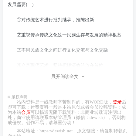
发展需要( )
①对传统艺术进行批判继承，推陈出新
②重视传承传统文化这一民族生存与发展的精神根基
③不同民族文化之间进行文化交流与文化交融
④立足现代艺术，坚持把经济效益放在首位
展开阅读全文
A.①② B.①③ C.②④ D.③④
6.中华文明是在中国大地上产生的文明，也是同其他文
©
版权声明
站内资料是一线教师辛苦制作的，有
WORD
版，
登录
后
明不断交流互鉴而形成的文明。正因海纳百川，中华文明才
即可下载；付费资料一般是本站原创或者会员投稿资料；成
为本站
会员
可以畅通无阻下载资料；非商业转载请注明出
有博大精深的深厚积淀和生生不息的发展动力。这说明
处，商业
使用请
联系本站管理员（微信：
dewish
），否则构
( )
成侵权。创作不易，请尊重劳动！
本站地址：
https://dewish.net
，原文链接：请复制转载页
面地址。