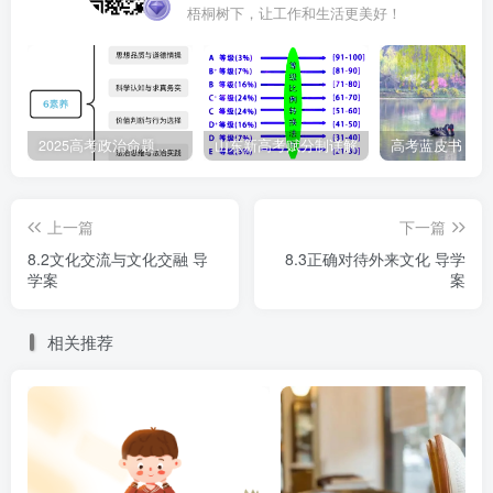
梧桐树下，让工作和生活更美好！
②文化发展应立足人民在实践中形成的智慧
③推进文化交融，要借鉴、吸收一切外来文化
④不同民族的文化能够实现相互交流与交融
2025高考政治命题纲要解读
山东新高考赋分制详解
A.①② B.①④ C.②③ D.③④
上一篇
下一篇
8.在中国国家博物馆，唐三彩载丝骆驼俑唤起丝绸之路
8.2文化交流与文化交融 导
8.3正确对待外来文化 导学
学案
案
的古老记忆;在中国美术馆，吴冠中的《红莲》以油画语言彰
显中华传统写意;在北京天桥艺术中心，中央芭蕾舞团以《天
相关推荐
鹅湖》选段展现中西合璧的律动……亚洲文明联展、亚洲文
化展演等活动，让人感受到不同文化的交流与融合，为观众
展现了超越国界的艺术之美。这表明 ( )
①不同文化的共性是推动文化交流的基础