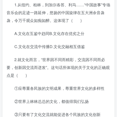
1.从纽约、柏林，到加尔各答、利马……“中国故事”专场
音乐会的足迹一路延伸，悠扬的中国旋律在五大洲余音袅
袅，令万千观众如痴如醉。这体现了 ( )
A.文化在互鉴中趋同B.文化存在优劣之分
C.文化在交流中传播D.文化交融相互借鉴
2.就文化而言，“世界因不同而精彩，交流因不同而必
要，创新因交流而迸发”。这句话所体现的关于文化的正确观
点是 ( )
①应尊重各民族的文明成果，尊重世界文化的多样性
②世界上林林总总的文化，都值得我们弘扬
③只要有了文化交流就能促进各个民族的文化创新