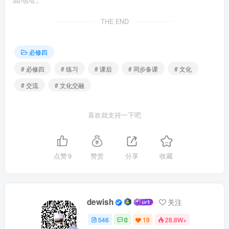
①文化因交流而多彩，文化因交融而丰富
THE END
②文化交融促进文化的发展
必修四
③每一种文明都需要薪火相传、代代守护
# 必修四
# 练习
# 课后
# 同步备课
# 文化
④文化创新需要消除各民族文化间的差异
# 交流
# 文化交融
A.①② B.①③ C.②④ D.③④
喜欢就支持一下吧
7.2020年5月28日，十三届全国人大三次会议表决通过了
《中华人民共和国民法典》。民法典既汲取了中华民族5000
点赞
9
赞赏
分享
收藏
多年优秀法律文化，又借鉴了人类法治文明建设有益成果，
更适应了新时代中国特色社会主义建设发展要求。这说明
( )
dewish
关注
①推动文化发展需要批判性地继承传统文化
546
0
19
28.8W+