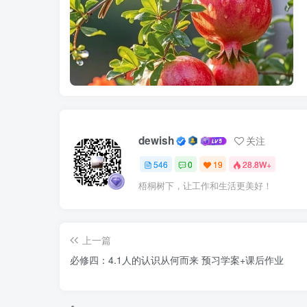
1.阶级基础：无产阶级的产生与发展
2.自然科学基础：19世纪自然科学发展
（二）基本特征
1.实践的观点是马克思主义哲学的核心观
dewish
关注
546
0
19
28.8W+
唯物辩证的自然观和历史观的统一，唯物
梧桐树下，让工作和生活更美好！
阶级科学的世界观和方法论。
2.马克思主义中国化的重大理论成果：毛
上一篇
平中国特色社会主义思想。
必修四：4.1人的认识从何而来 预习学案+课后作业
第二课 探究世界的本质