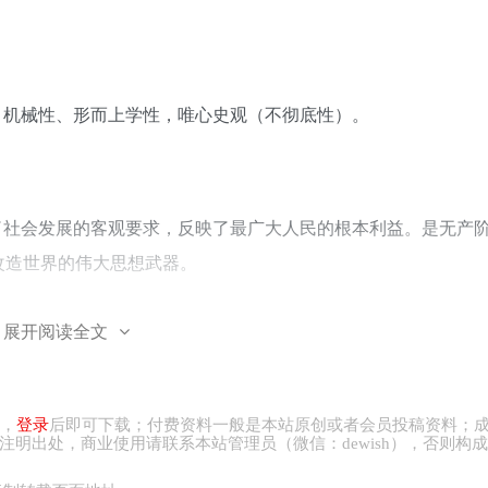
：机械性、形而上学性，唯心史观（不彻底性）。
了社会发展的客观要求，反映了最广大人民的根本利益。是无产
改造世界的伟大思想武器。
展开阅读全文
的本原，意识第一性，物质第二性。意识决定物质，物质依赖意
，
登录
后即可下载；付费资料一般是本站原创或者会员投稿资料；
注明出处，商业
使用请
联系本站管理员（微信：
dewish
），否则构成