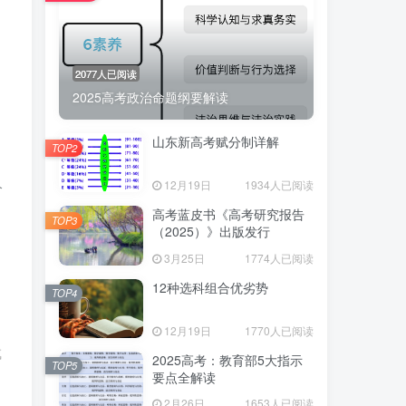
2077人已阅读
2025高考政治命题纲要解读
山东新高考赋分制详解
TOP2
12月19日
1934人已阅读
阶
高考蓝皮书《高考研究报告
TOP3
（2025）》出版发行
3月25日
1774人已阅读
12种选科组合优劣势
TOP4
12月19日
1770人已阅读
成
2025高考：教育部5大指示
TOP5
要点全解读
2月26日
1653人已阅读