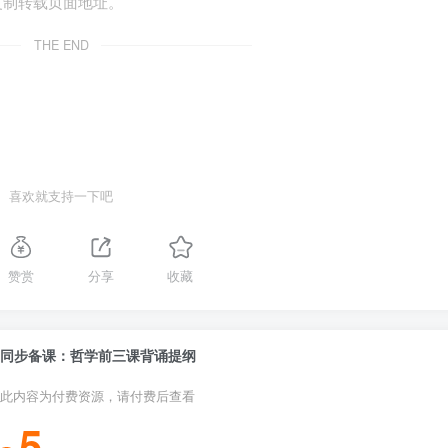
复制转载页面地址。
、意志、观念、感觉、经验、心灵夸大为唯一实在的东西;认为
THE END
、概念、绝对精神）看作世界的本原，认为现实的物质世界只是
喜欢就支持一下吧
法和形而上学“两个对子”，但辩证法和形而上学的斗争从属于唯
赞赏
分享
收藏
看，只有唯物主义和唯心主义两大阵营
同步备课：哲学前三课背诵提纲
此内容为付费资源，请付费后查看
5