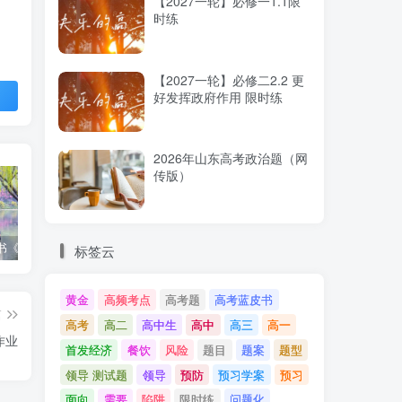
【2027一轮】必修一1.1限
时练
【2027一轮】必修二2.2 更
好发挥政府作用 限时练
2026年山东高考政治题（网
传版）
产
高考蓝皮书《高考研究报告（2025）》出版发行
12种选科组合优劣势
2025高考：教育部5大指示要点全解读
标签云
黄金
高频考点
高考题
高考蓝皮书
篇
高考
高二
高中生
高中
高三
高一
作业
首发经济
餐饮
风险
题目
题案
题型
领导 测试题
领导
预防
预习学案
预习
面向
需要
陷阱
限时练
问题化