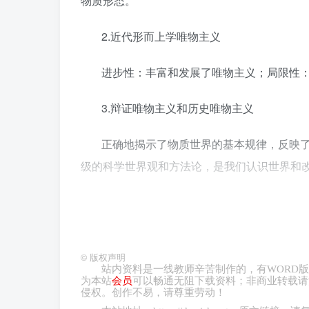
物质形态。
2.近代形而上学唯物主义
进步性：丰富和发展了唯物主义；局限性
3.辩证唯物主义和历史唯物主义
正确地揭示了物质世界的基本规律，反映
级的科学世界观和方法论，是我们认识世界和
（二）唯心主义
1.基本观点：唯心主义认为，意识是世界
©
版权声明
识。
站内资料是一线教师辛苦制作的，有
WORD
版
为本站
会员
可以畅通无阻下载资料；非商业转载请
侵权。创作不易，请尊重劳动！
2.基本形态：主观唯心主义和客观唯心主义