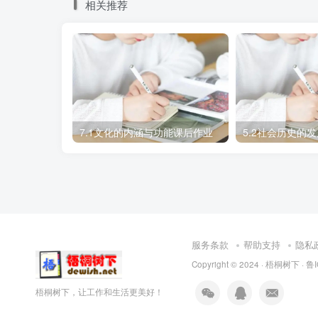
相关推荐
1.世界的物质性原理
【原理内容】自然界是物质的，人类社会
物质性。
【方法论】想问题、办事情，要坚持一切
7.1文化的内涵与功能课后作业
5.2社会历史的
2.物质
辩证唯物主义物质概念认为物质是不依赖
质概念概括了宇宙间一切客观存在着的事物和
服务条款
帮助支持
隐私
物质世界的唯一特性是客观实在性。物质
Copyright © 2024 ·
梧桐树下
·
鲁I
3.人类社会的物质性
梧桐树下，让工作和生活更美好！