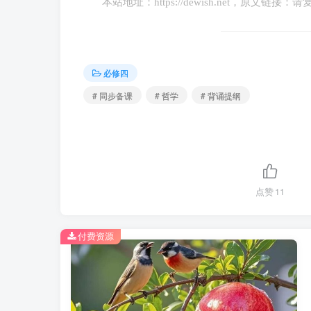
本站地址：
https://dewish.net
，原文链接：请
主观唯心主义：把人的主观精神如人的目的
客观事物以至整个世界都依赖于主观精神；
必修四
客观唯心主义：把客观精神（上帝、理念
# 同步备课
# 哲学
# 背诵提纲
些客观精神的外化和表现。
3.哲学史上的斗争
哲学史上存在着唯物主义和唯心主义，辩证
点赞
11
物主义和唯心主义的斗争，所以从基本派别来
1.3 科学的世界观和方法论
付费资源
一、马克思主义哲学的历史使命
（一）马克思主义哲学的产生的条件