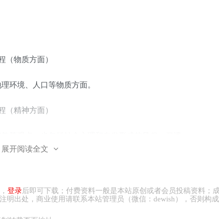
程（物质方面）
地理环境、人口等物质方面。
程（精神方面）
宗教等观点，也包括社会心理和自发形成的风俗、习惯
展开阅读全文
原理
意识是对社会存在的反映
，
登录
后即可下载；付费资料一般是本站原创或者会员投稿资料；
注明出处，商业
使用请
联系本站管理员（微信：
dewish
），否则构成
会意识；