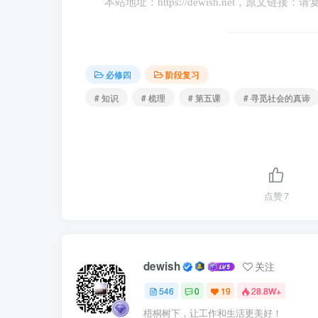
本站地址：
https://dewish.net
，原文链接：请
②社会存在的变化、发展决定社会意识的
【方法论】：尊重社会实际，坚持一切从
必修四
阶段复习
# 知识
# 梳理
# 第五课
# 寻觅社会的真谛
【原理】：社会意识具有相对独立性
①社会意识和社会存在具有不完全同步性
发展。
②对社会存在具有能动的反作用，落后的社
点赞
7
见社会发展的方向和趋势,对社会发展起积极的
【方法论】： 树立正确的社会意识、克服
dewish
关注
546
0
19
28.8W+
梧桐树下，让工作和生活更美好！