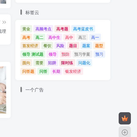
标签云
篇
黄金
高频考点
高考题
高考蓝皮书
梳理
高考
高二
高中生
高中
高三
高一
首发经济
餐饮
风险
题目
题案
题型
领导 测试题
领导
预防
预习学案
预习
面向
需要
陷阱
限时练
问题化
问答题
问答
长期
银发经济
一个广告
7.2 正确认识中华传统文化课后作业
期末复习：人民当家做主 测试题一