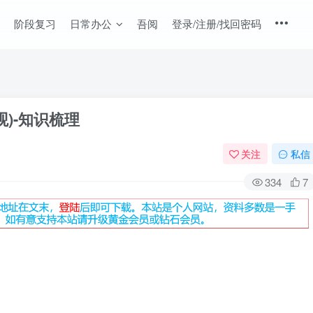
阶段复习
日常办公
吾阅
登录/注册/找回密码
)-知识梳理
关注
私信
334
7