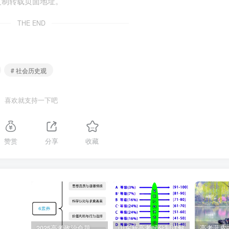
复制转载页面地址。
变化、发展。
THE END
实际出发出发，实事求是。
# 社会历史观
。社会意识有时会落后于社会存在，有时又会先于社会存在而变
喜欢就支持一下吧
会意识对社会的发展起阻碍作用;先进的社会意识可以正确地预
赞赏
分享
收藏
推动作用。
错误的社会意识，树立正确价值观。
2025高考政治命题纲要解读
山东新高考赋分制详解