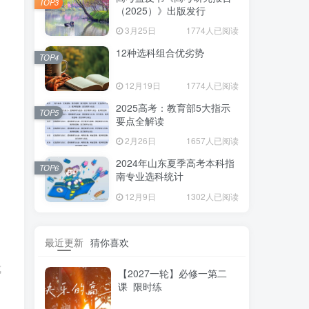
TOP3
（2025）》出版发行
3月25日
1774人已阅读
12种选科组合优劣势
TOP4
12月19日
1774人已阅读
2025高考：教育部5大指示
TOP5
要点全解读
2月26日
1657人已阅读
2024年山东夏季高考本科指
TOP6
南专业选科统计
12月9日
1302人已阅读
最近更新
猜你喜欢
成
【2027一轮】必修一第二
课 限时练