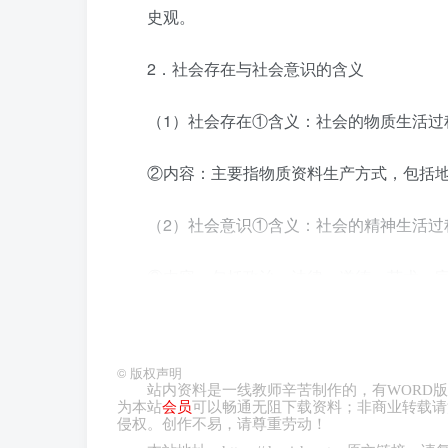
史观。
2．社会存在与社会意识的含义
（1）社会存在①含义：社会的物质生活过
②内容：主要指物质资料生产方式，包括
（2）社会意识①含义：社会的精神生活过
②内容：包括政治、法律、道德、艺术、
原理归纳：社会存在和社会意识辩证关系
©
版权声明
【原理】：社会存在决定社会意识，社会
站内资料是一线教师辛苦制作的，有
WORD
版
为本站
会员
可以畅通无阻下载资料；非商业转载请
侵权。创作不易，请尊重劳动！
①有什么样的社会存在，就有什么样的社