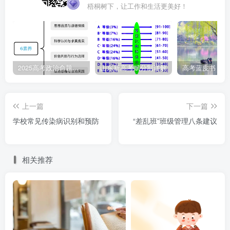
梧桐树下，让工作和生活更美好！
理，才能改进当下工作的不足，规避后续工作中的风险。
写作还有一个特别大的福利回报，那就是输出可以倒逼
自己输入。班主任唯有不断地输入，视野才会开阔，格局才
会变大，教育理念才会与时俱进，学生观和教育观才不会扭
2025高考政治命题纲要解读
山东新高考赋分制详解
曲。还有一个最大的回报，那就是不会被学生的见识远远地
甩在身后。
上一篇
下一篇
学校常见传染病识别和预防
“差乱班”班级管理八条建议
写作力的提升，当然不是一蹴而就的事。笔耕不辍是提
升写作力的不二法门。把话说好听，把事做漂亮，把乏味做
精彩，是写好文章的必要前提。
相关推荐
七、课程力
课程力。优秀班主任不仅要在自己所执教的学科中落实
学科思政，实施五育并举，以德育为首，把学生培养成德智