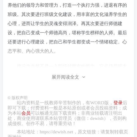
养他们的领导力和管理力，打造一个执行力强，进退有序的
班级。其次要进行班级文化建设，用丰富的文化滋养学生的
心理，进而让学生的灵魂变得润泽。再其次要进行师德建
设，把自己变成一个师德高尚，堪称学生榜样的人师。最后
还要进行心理建设，把自己和学生都变成一个情绪稳定、心
态平和、内心强大的人。
建设力当然不是一入职场就拥有的能力。它必须是班主
任在守住自己的教室和讲台的基础上，全心全意为学生付
展开阅读全文
出，不断历练，不断反思，不断总结而修炼出来的能力。
©
版权声明
五、故事力
站内资料是一线教师辛苦制作的，有
WORD
版，
登录
后
即可下载；付费资料一般是本站原创或者会员投稿资料；成
为本站
会员
可以畅通无阻下载资料；非商业转载请注明出
故事力。我在很多场合都说过，我不是一个讲道理的班
处，商业
使用请
联系本站管理员（微信：
dewish
），否则构
主任，我只给学生讲故事。为什么呢？因为从心理学这个角
成侵权。创作不易，请尊重劳动！
本站地址：
https://dewish.net
，原文链接：请复制转载页
度来讲，任何一个人，包括小孩，都不喜欢别人在他面前高
面地址。