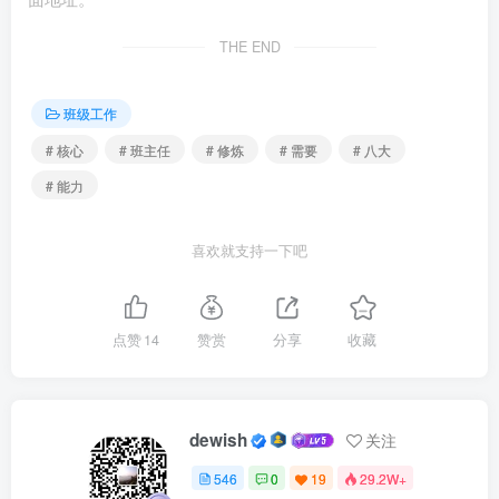
谈阔论人生大道理，都不喜欢被说教。偏偏很多班主任又特
THE END
别喜欢讲道理，往往把自己讲得热泪盈眶，感动不已，但在
学生听来，均是正确的废话。
班级工作
优秀班主任会放下讲道理的执念，而是努力提升自己讲
# 核心
# 班主任
# 修炼
# 需要
# 八大
故事的能力。给学生讲自己的故事，学长学姐们的故事，名
# 能力
人、伟人的故事，甚至家长里短的故事。只要是蕴含着大道
理的小故事，都可以讲。即便没有故事，编一个故事也成。
喜欢就支持一下吧
学生在听故事的过程中，教育就在悄悄地发生。
六、写作力
点赞
14
赞赏
分享
收藏
写作力。班主任写作，并非要把自己变成一名作家。而
是通过写作，进行深度的反思。当然，你也可以进行口头反
dewish
关注
思，在大脑里复盘式反思，但这样的反思难免流于肤浅。唯
546
0
19
29.2W+
有通过写作，才能全面复盘，才能扪心自问，才能总结梳