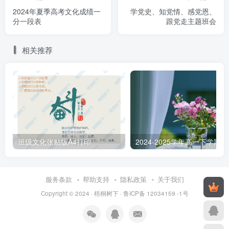
2024年夏季高考文化成绩一
学党史、知党情、感党恩、
分一段表
跟党走主题班会
相关推荐
班级文化张贴版A4打印
20
服务条款
帮助支持
隐私政策
关于我们
Copyright © 2024 ·
梧桐树下
·
鲁ICP备 12034159 -1号