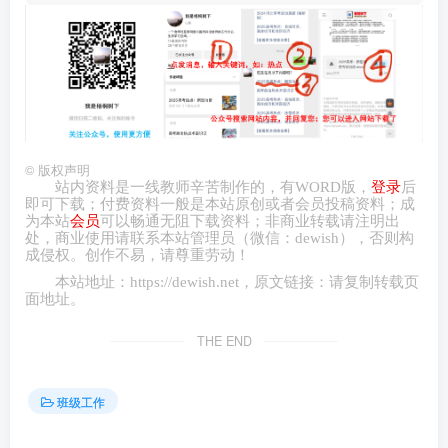
©
版权声明
站内资料是一线教师辛苦制作的，有
WORD
版，
登录
后
即可下载；付费资料一般是本站原创或者会员投稿资料；成
为本站
会员
可以畅通无阻下载资料；非商业转载请注明出
处，商业
使用请
联系本站管理员（微信：
dewish
），否则构
成侵权。创作不易，请尊重劳动！
本站地址：
https://dewish.net
，原文链接：请复制转载页
面地址。
THE END
班级工作