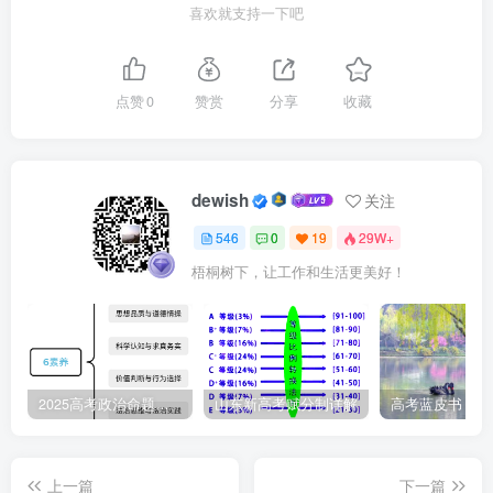
喜欢就支持一下吧
点赞
0
赞赏
分享
收藏
dewish
关注
546
0
19
29W+
梧桐树下，让工作和生活更美好！
2025高考政治命题纲要解读
山东新高考赋分制详解
上一篇
下一篇