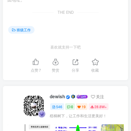
等。
THE END
必须宽的方面主要包括：
班级工作
（一)打一巴掌给一颗糖。不管是谁，处罚之后，班主
任要私下做好被处罚学生的思想工作，使其正确认识错误，
喜欢就支持一下吧
并努力改正。
（二）处罚的方式要多样化，要寓教育于处罚之中。如
点赞
7
赞赏
分享
收藏
唱一支歌，做一件好事，写一份关于错误的说明。严不是冷
面铁心，宽也不是迁就纵容。只有做到“严中有宽，宽中有
爱，爱中有教”才能达到预期的教育效果。
dewish
关注
546
0
19
28.8W+
梧桐树下，让工作和生活更美好！