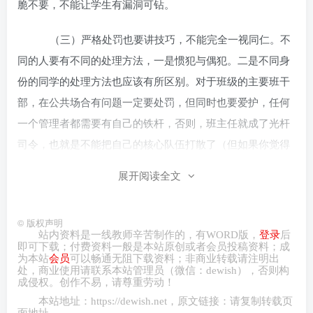
脆不要，不能让学生有漏洞可钻。
（三）严格处罚也要讲技巧，不能完全一视同仁。不
同的人要有不同的处理方法，一是惯犯与偶犯。二是不同身
份的同学的处理方法也应该有所区别。对于班级的主要班干
部，在公共场合有问题一定要处罚，但同时也要爱护，任何
一个管理者都需要有自己的铁杆，否则，班主任就成了光杆
司令，也就是不能把自己的核心队伍打散了（但如果你觉得
某个班干部不适合还是要果断的换掉）；对于那些成绩很好
展开阅读全文
的同学犯了错误，一定要敢于批评，因为往往这些同学都是
班里的榜样，榜样的力量是无穷的，如果这些同学不能管下
©
版权声明
来，他们产生的负面作用将是巨大的，班上一定不能有特殊
站内资料是一线教师辛苦制作的，有
WORD
版，
登录
后
的尖子生；三是对于那些屡教不改的顽固分子要学会冷处
即可下载；付费资料一般是本站原创或者会员投稿资料；成
为本站
会员
可以畅通无阻下载资料；非商业转载请注明出
理。四是在原则问题面前，就没有这么多区别了，不管是
处，商业
使用请
联系本站管理员（微信：
dewish
），否则构
成侵权。创作不易，请尊重劳动！
谁，只要犯了原则性错误，那就是毫不客气的，比如说影响
本站地址：
https://dewish.net
，原文链接：请复制转载页
他人学习的，扰乱课堂秩序的，顶撞老师的，考试舞弊的等
面地址。