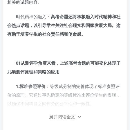
相关的试题内容。
时代精神的融入：
高考命题还将积极融入时代精神和社
会热点话题，以引导学生关注社会现实和国家发展大局。这
有助于培养学生的社会责任感和使命感。
01
从测评学角度来看，上述高考命题的可能变化体现了
几项测评原理和策略的应用
1.
标准参照评价
：等级赋分制的完善体现了标准参照评
价的原理。它通过事先确定的等级标准来评价学生的表现，
以确保不同科目之间评分的公平性和一致性。
展开阅读全文
2.
过程性评价：
强调学生在高中阶段的学习过程，如研
究性学习、社会实践等，体现了过程性评价的原则。这种评