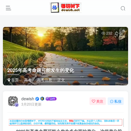
232
6
2025年高考命题可能发生的变化
首页
高考
高考信息
正文
dewish
关注
私信
3月20日更新