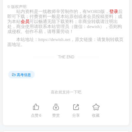
价方式不仅关注学习结果，还关注学生在学习过程中的参与
©
版权声明
站内资料是一线教师辛苦制作的，有
WORD
版，
登录
后
和成长。
即可下载；付费资料一般是本站原创或者会员投稿资料；成
为本站
会员
可以畅通无阻下载资料；非商业转载请注明出
处，商业
使用请
联系本站管理员（微信：
dewish
），否则构
3.
真实性评价
：增加应用题和实践题的比重，强调了真
成侵权。创作不易，请尊重劳动！
实性评价。这类评价要求学生在真实或模拟的情境中展示他
本站地址：
https://dewish.net
，原文链接：请复制转载页
面地址。
们的知识和技能，更能反映学生的实际应用能力。
THE END
多元化评价
：引入综合素质评价作为录取的重要参考，
体现了多元化评价的理念。这种评价方式不仅关注学生
高考信息
的学术成绩，还关注学生的情感、态度、价值观等方面
的发展。
喜欢就支持一下吧
5.
发展性评价
：高考命题的变化也关注了学生的发展潜
力，体现了发展性评价的原则。通过设计各种题型，评价学
点赞
6
赞赏
分享
收藏
生的批判性思维、创新能力等，旨在激发学生的潜能，促进
学生全面发展。