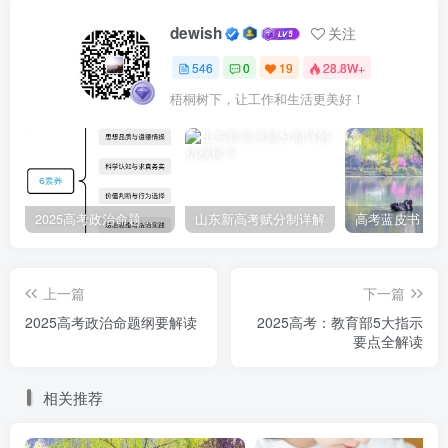
dewish
关注
6.
公平性原则
：通过采用计算机考试、优化题型设置等
546
0
19
28.8W+
方式，命题改革追求考试结果的公平性。这些措施有助于减
少主观性和偶然性对测评结果的影响。
梧桐树下，让工作和生活更美好！
7.
科学性原则
：应用大数据和AI技术辅助命题，提高了
测评的科学性。这些技术的应用有助于更准确地评估学生的
能力和表现。
2025高考政治命题纲要解读
山东新高考赋分制详解
上一篇
下一篇
02 2025
年高考命题试卷信息量设定是一个复杂系统工
2025高考政治命题纲要解读
2025高考：教育部5大指示
程，需要综合考虑多方因素
要点全解读
1
.
考试时长与题目数量
相关推荐
高考命题需要根据考试时长合理设定题目数量，确保考