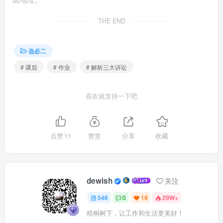
9.下列诉讼案件属于民事诉讼的是( )
THE END
A.因物权、债权、知识产权、人身权、离婚、继承以及
侵权等纠纷提起的诉讼
选必二
# 课后
# 作业
# 解析三大诉讼
B.因对具有国家机关和组织及其工作人员的行政行为不
服，依法提起的诉讼
喜欢就支持一下吧
C.因受到故意伤害，使个人生命安全受到严重威胁而依
法提起的诉讼
点赞
11
赞赏
分享
收藏
D.因维护国家安全，对泄露国家机密的行为依法提起的
诉讼
dewish
关注
10.老王家养的宠物把邻居家的孩子抓伤，因为医疗费问
546
0
19
29W+
题两家产生纠纷，结果邻居一纸诉状把老王告上了法庭。这
梧桐树下，让工作和生活更美好！
一诉讼属于( )