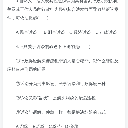
3.自然人、法人或其他组织认为具有国家行政职权的机
关及其工作人员的行政行为侵犯其合法权益而导致的诉讼案
件，可依法提起( )
A.民事诉讼 B.刑事诉讼 C.经济诉讼 D.行政诉讼
4.下列关于诉讼的叙述不正确的是( )
①行政诉讼解决涉嫌犯罪的人是否犯罪、犯什么罪以及
应处何种刑罚的问题
②诉讼分为刑事诉讼、民事诉讼和行政诉讼三种
③诉讼又称“告状”，是解决纠纷的最后途径
④诉讼与调解、仲裁一样，都是解决纠纷的方式
A.①② B.①③ C.②④ D.③④