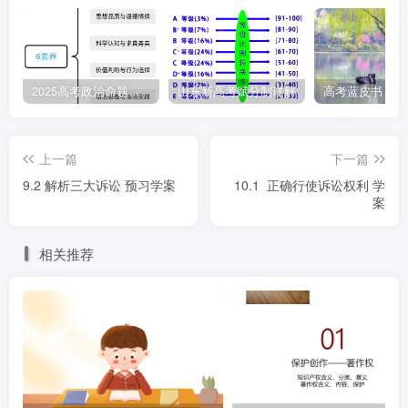
A.经济诉讼 B.行政诉讼 C.刑事诉讼 D.民事诉
讼
2025高考政治命题纲要解读
山东新高考赋分制详解
11.小周的父亲开了一家小饭店，生意十分红火。一天，
区卫生局来检查卫生，以厨房不符合卫生标准为由，没收了
上一篇
下一篇
卫生许可证，并罚款1 000元。若小周的父亲对这一处罚不
9.2 解析三大诉讼 预习学案
10.1 正确行使诉讼权利 学
服，他可以 ( )
案
A.因财产关系提起民事诉讼
相关推荐
B.在规定期限内向人民法院提出上诉
C.就卫生局的行政不作为提出行政复议
D.对卫生局的行政行为不服提起行政诉讼