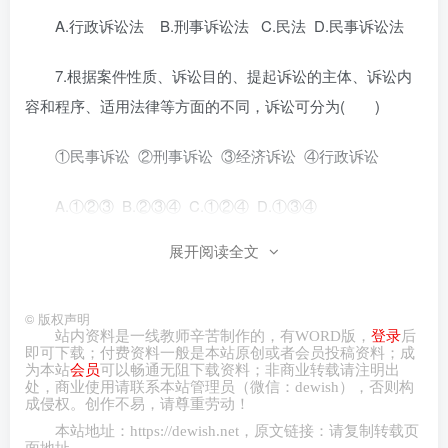
A.行政诉讼法 B.刑事诉讼法 C.民法 D.民事诉讼法
7.根据案件性质、诉讼目的、提起诉讼的主体、诉讼内
容和程序、适用法律等方面的不同，诉讼可分为( )
①民事诉讼 ②刑事诉讼 ③经济诉讼 ④行政诉讼
A.①②③ B.②③④ C.①②④ D.①③④
展开阅读全文
8.比较刑事诉讼、民事诉讼和行政诉讼三种形式( )
①内容各不相同 ②参加的主体各不相同
©
版权声明
站内资料是一线教师辛苦制作的，有
WORD
版，
登录
后
即可下载；付费资料一般是本站原创或者会员投稿资料；成
③诉讼目的各不相同 ④法律基础各不相同
为本站
会员
可以畅通无阻下载资料；非商业转载请注明出
处，商业
使用请
联系本站管理员（微信：
dewish
），否则构
A.①②③ B.①②④ C.①③④ D.②③④
成侵权。创作不易，请尊重劳动！
本站地址：
https://dewish.net
，原文链接：请复制转载页
面地址。