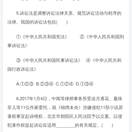
5.诉讼法是调整诉讼法律关系、规范诉讼活动与程序的
法律。我国的诉讼法包括( )
①《中华人民共和国宪法》 ②《中华人民共和国刑
事诉讼法》
③《中华人民共和国民事诉讼法》 ④《中华人民共和
国行政诉讼法》
A.①②③ B.②③④ C.①②④ D.①③④
6.2017年1月4日，中闻等律师事务所受追月逐花、蔓殊
菲儿等11位作家委托，就《锦绣未央》涉嫌侵犯11部小说原
著权事宜起诉维权，北京市朝阳区人民法院予以立案。以侵
犯著作权提起诉讼应适用________的有关规定。( )