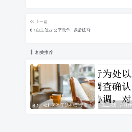
③小刘获得了电脑的所有权
④小王的行
上一篇
A
.
①③
B.
①④
C.
②③
D.
②④
8.1自主创业 公平竞争 课后练习
8
.
15周岁的初中生小林，在三个月内，通
播事业”的名义向赵
某微信
转账2万元。小林父
相关推荐
项。对法院可能会作出的判决理解正确的是（
①部分支持要求平台返还打赏款诉求，小
②驳回要求平台返还打赏款的诉求，打赏
4.1 权利保障 于法有据 学案
高二周测 选择
③支持要求赵某返还微信转账的诉求，小
④驳回要求赵某返还转账的诉求，转账为