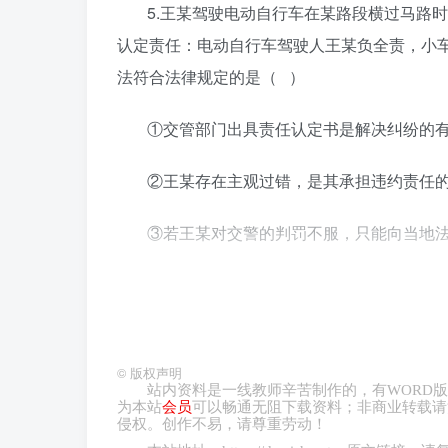
5
.
王某驾驶电动自行车在某路段横过马路时
认定责任：电动自行车驾驶人王某负全责，小
法符合法律规定的是（
）
①交管部门出具责任认定书是解决纠纷的
②王某存在主观过错，是其承担违约责任
③若王某对交警的判罚不服，只能向当地
④以是否违法为原则判责，倒逼电动自行
A
.
①②
B.
①④
C.
②③
D.
③④
©
版权声明
6
.
根据《民法典》第一百四十三条，民事法
站内资料是一线教师辛苦制作的，有
WORD
版
为本站
会员
可以畅通无阻下载资料；非商业转载请
力；（二）意思表示真实；（三）不违反法律
侵权。创作不易，请尊重劳动！