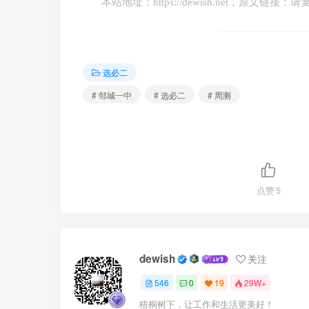
中的民事法律行为有效（
）
本站地址：
https://dewish.net
，原文链接：请
①9岁的小甲接受其大伯赠与的50000元限
选必二
②15岁进厂打工的小丙花5000元购买了一
# 邹城一中
# 选必二
# 周测
③A某将自家宅基地出售给城里人B某，双
④C某在本地报纸刊登寻宠启事，声明“送还者
A
.
①③
B.
①④
C.
②③
D.
②④
点赞
5
7
.
小王在校园论坛上发布想要出售电脑的帖子
即通过手机联系小王，表示愿意购买，并约定
dewish
关注
说：“不好意思，小刘同学出价3900元，已经
546
0
19
29W+
①帖子的内容属于要约邀请
②小刘属于
梧桐树下，让工作和生活更美好！