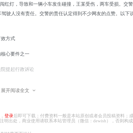
闯红灯，导致和一辆小车发生碰撞，王某受伤，两车受损。交警
车驾驶人没有责任。交警的责任认定得到不少网友的点赞。以下
有效方式
的核心要件之一
法院提起行政诉讼
车车主遵守交通规则
展开阅读全文
律行为有效的条件包括：（一）行为人具有相应的民事行为能
，
登录
后即可下载；付费资料一般是本站原创或者会员投稿资料；
注明出处，商业
使用请
联系本站管理员（微信：
dewish
），否则构成
、行政法规的强制性规定，不违背公序良俗。请判断下列哪些情