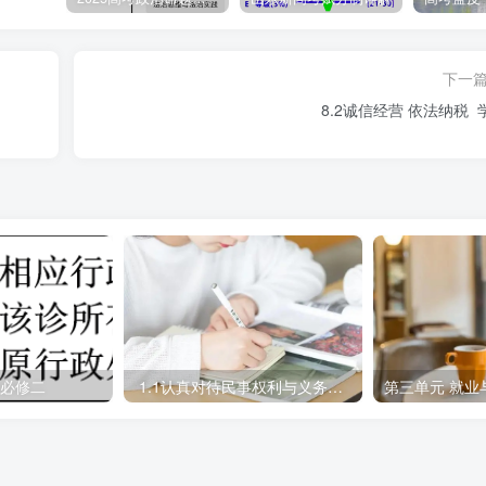
为已经构成违约
下一
8.2诚信经营 依法纳税 
过某直播平台向主播赵某打赏共计10万元，并私下以“资助主播直
母知情后，将直播平台与赵某一并诉至法院，要求返还上述全部
）
林行为与其年龄、智力状况不相适应
款项属小林个人财产，可自主支配
性必修二
1.1认真对待民事权利与义务学案
第三单元 就业
林的大额转账行为需由监护人追认
小林真实自愿，具备法律效力