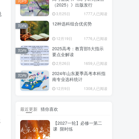
TOP3
（2025）》出版发行
说
3月25日
1777人已阅读
12种选科组合优劣势
TOP4
12月19日
1776人已阅读
2025高考：教育部5大指示
TOP5
要点全解读
2月26日
1659人已阅读
2024年山东夏季高考本科指
TOP6
南专业选科统计
12月9日
1308人已阅读
最近更新
猜你喜欢
成
【2027一轮】必修一第二
课 限时练
形