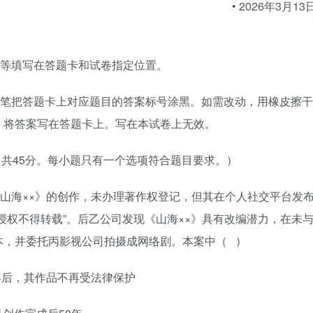
•
2026年3月
13
等填写在答题卡和试卷指定位置。
笔把答题卡上对应题目的答案标号涂黑。如需改动，用橡皮擦干
，将答案写在答题卡上。写在本试卷上无效。
，共
4
5分。每小题只有一个选项符合题目要求。
）
山海
××
》的创作，未办理著作权登记，但其在个人社交平台发
授权不得转载
”
。后乙公司发现《山海
××
》具有改编潜力，在未
本，并委托丙影视公司拍摄成网络剧。本案中（
）
容后，其作品不再受法律保护