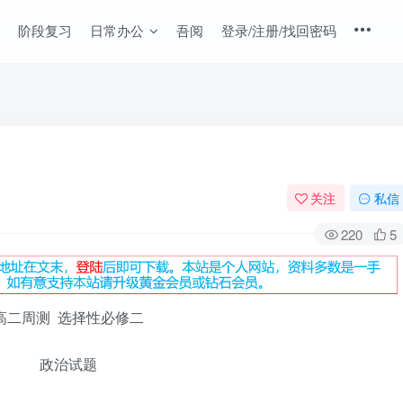
阶段复习
日常办公
吾阅
登录/注册/找回密码
关注
私信
220
5
高二周测 选择性必修二
政治试题