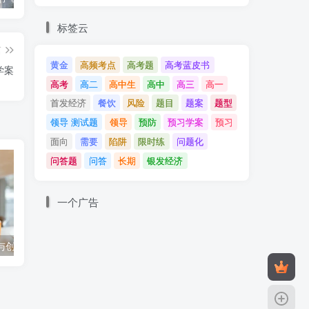
标签云
篇
黄金
高频考点
高考题
高考蓝皮书
学案
高考
高二
高中生
高中
高三
高一
首发经济
餐饮
风险
题目
题案
题型
款
领导 测试题
领导
预防
预习学案
预习
面向
需要
陷阱
限时练
问题化
问答题
问答
长期
银发经济
一个广告
与创业 练习题A
3.2 有约必守 违约有责 预习学案
第二单元 家