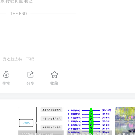
复制转载页面地址。
THE END
量手办
部手机
方签订了书面合同
喜欢就支持一下吧
酬谢2000元”
赞赏
分享
收藏
：“九成新××品牌笔记本电脑，3800元，有意者联系。”小李随
好交易地点。第二天，小李准时到达约定地点，小王却发来消息
把电脑卖给他了。”关于本案的论述，正确的是（
）
善意取得第三人
2025高考政治命题纲要解读
山东新高考赋分制详解