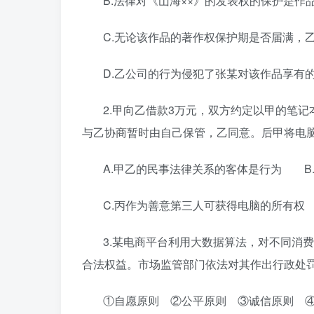
B
.
法律对《山海
××
》的发表权的保护是作
C
.
无论该作品的著作权保护期是否届满，
D
.
乙公司的行为侵犯了张某对该作品享有
2
.
甲向乙借款
3
万元，双方约定以甲的笔记
与乙协商暂时由自己保管，乙同意。后甲将电
A
.
甲乙的民事法律关系的客体是行为
B
C
.
丙作为
善意第三人可获得电脑的所有权
3
.
某电商平台利用大数据算法，对不同消费
合法权益。市场监管部门依法对其
作出
行政处
①
自愿原则
②
公平原则
③
诚信原则