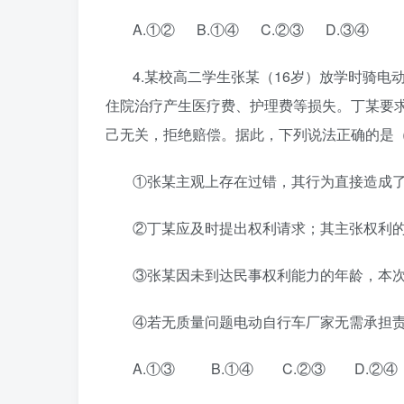
A
.
①②
B
.
①④
C
.
②③
D
.
③④
4
.
某校高二学生张某（16岁）放学时骑电
住院治疗产生医疗费、护理费等损失。丁某要求
己无关，拒绝赔偿。据此，下列说法正确的是
①张某主观上存在过错，其行为直接造成
②丁某应及时提出权利请求；其主张权利
③张某因未到达民事权利能力的年龄，本
④若无质量问题电动自行车厂家无需承担
A
.
①③
B.
①④
C.
②③
D.
②④