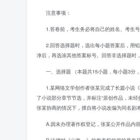
注意事项：
1.
答卷前，考生务必将自己的姓名、考生号
2.
回答选择题时，选出每小题答案后，用铅
净后，再选
涂其他
答案标号。
回答非
选择题时
一、选择题
（
本题共
1
5小题，每小题
3
分
1
.
某网络文学创作者张某完成了长篇小说《
了小说部分章节节选，并标注
“
原创作品，未经
张某协商的情况下，擅自将小说改编为同名剧
A
.
因未办理著作权登记，张某公开作品内