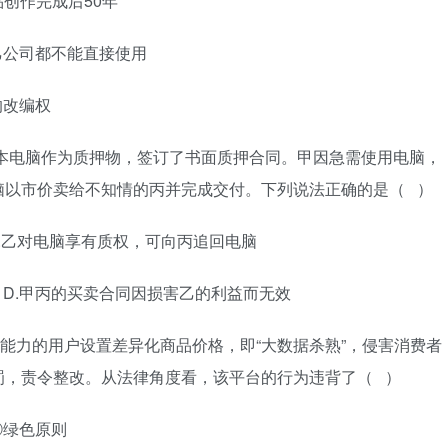
品创作完成后
50
年
乙公司都不能直接使用
的改编权
本电脑作为质押物，签订了书面质押合同。甲因急需使用电脑，
脑以市价卖给不知情
的丙并完成
交付。下列说法正确的是（
）
.
乙对电脑享有质权，可向丙追回电脑
D
.
甲丙的买卖合同因损害乙的利益而无效
能力的用户设置差异化商品价格，即
“
大数据杀熟
”
，侵害消费者
罚，责令整改。从法律角度看，该平台的行为违背了（
）
④
绿色原则