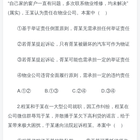
“自己家的窗户一直有问题，多次联系物业维修，均未解决”
(属实)，王某认为责任在物业公司。本案中（ ）
①基于举证责任倒置原则，胥某无需承担任何举证责任
②若胥某提起诉讼，只有胥某被砸坏的汽车可作为物证
③若胥某提起诉讼，胥某可能也需承担一定的举证责任
④物业公司违背全面履行原则，需承担一定的违约责任
A.①② B.①③ C.②④ D.③④
2.程某和于某在一大型公司就职，因工作纠纷，程某在
公司微信群辱骂于某，并散播于某欠下高利贷的谣言，给于
某带来极大困扰，于某遂向法院起诉程某。本案中（ ）