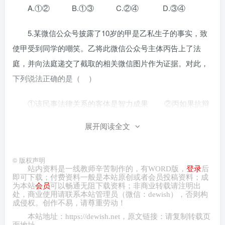
A.①② B.①③ C.②④ D.③④
5.某微信公众号披露了10岁的甲是乙私生子的事实，致
使甲受到同学的嘲笑。乙将此微信公众号主体丙告上了法
庭，并向法庭递交了截取的相关微信图片作为证据。对此，
下列说法正确的是（ ）
①该民事法律关系的客体是智力成果 ②丙如果抗辩
需要提供证据
展开阅读全文
③乙截取的相关微信图片属于电子数据 ④乙可在法
庭辩论阶段递交证据
©
版权声明
站内资料是一线教师辛苦制作的，有
WORD
版，
登录
后
即可下载；付费资料一般是本站原创或者会员投稿资料；成
A.①② B.②④ C.②③ D.③④
为本站
会员
可以畅通无阻下载资料；非商业转载请注明出
处，商业
使用请
联系本站管理员（微信：
dewish
），否则构
成侵权。创作不易，请尊重劳动！
6.邓女士散步时被一只狗咬伤，邓女士跟着狗找到马某
本站地址：
https://dewish.net
，原文链接：请复制转载页
家并要求马某担责，马某辩称，这只狗是流浪狗，他并非狗
面地址。