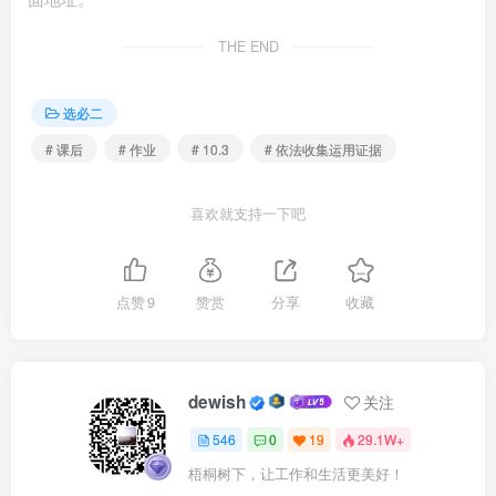
的实际主人，只是近期才好心收留，与自家狗一同喂食，自
THE END
己不应担责。邓女士不服，遂向法院提起诉讼.下列说法正确
的是( )
选必二
# 课后
# 作业
# 10.3
# 依法收集运用证据
①双方都有权聘请各自的律师作为自己的辩护人
②若邓女士对一审判决不服，可在收到判决书15日内上
喜欢就支持一下吧
诉
③本案适用“举证责任倒置”，应由马某承担全部举证责
点赞
9
赞赏
分享
收藏
任
④邓女士自身若有重大过失，马某可以不承担或者减轻
dewish
关注
责任
546
0
19
29.1W+
A.①② B.①③ C.②④ D.③④
梧桐树下，让工作和生活更美好！