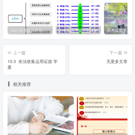
7.沈某路过未设置警戒线和提示语的建筑工地时，被高
空抛下建筑废料砸中摔倒致残。经查实建筑废料是35楼韩某
贪图方便抛下。法院经审理并当庭判决被告赔偿原告医疗
2025高考政治命题纲要解读
山东新高考赋分制详解
费、护理费、交通费、残疾赔偿金以及精神损害抚慰会，同
时工地管理部门承担相应的责任。本案中（ ）
上一篇
下一篇
A.韩某侵犯了沈某的生命权，应当承担民事责任
10.3 依法收集运用证据 学
无更多文章
案
B.监控视频作为视听资料证实高空抛物系韩某所为
相关推荐
C.韩某侵犯了沈某的健康权，应当承担民事责任
D.韩某若不服，可以在一审判决生效前申请再审
8.某县市场监督管理局以生产销售存在质量问题的产品
以及销售存在未标明生产日期的产品为由，对甲公司作出罚