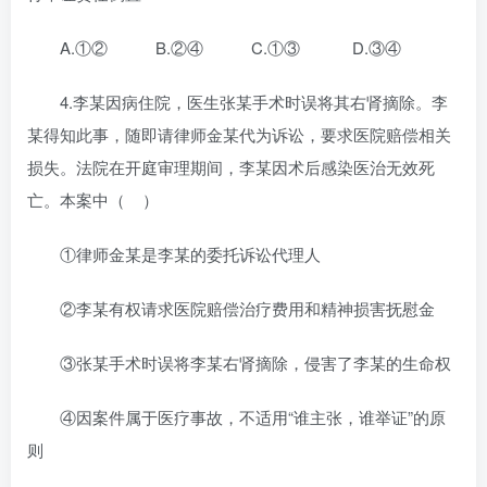
A.①② B.②④ C.①③ D.③④
4.李某因病住院，医生张某手术时误将其右肾摘除。李
某得知此事，随即请律师金某代为诉讼，要求医院赔偿相关
损失。法院在开庭审理期间，李某因术后感染医治无效死
亡。本案中（ ）
①律师金某是李某的委托诉讼代理人
②李某有权请求医院赔偿治疗费用和精神损害抚慰金
③张某手术时误将李某右肾摘除，侵害了李某的生命权
④因案件属于医疗事故，不适用“谁主张，谁举证”的原
则