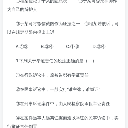
①程某侵犯了于某的隐私权 ②于某可委托律师作
为自己的辩护人
③于某可将微信截图作为证据之一 ④程某若败诉，可
以在规定期限内提出上诉
A.①② B.③④ C.①③ D.②④
3.下列关于举证责任的说法正确的是（ ）
①在行政诉讼中，原被告都有举证责任
②在民事诉讼中，一般实行“谁主张，谁举证”
③在刑事诉讼案件中，由人民检察院承担举证责任
④在案件当事人远离证据而难以举证的民事诉讼中，实
行举证责任倒置