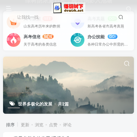
绿树阴浓夏日长，楼台倒影入池塘
让我找一找
高考数据
高考真题
SEE
DO
山东高考历年来的数据
新高考各省市高考真题
站内资源基本上都是一线教学实际使用的资源，配有WORD版本，可以下载
后直接打印使用。也欢迎更多老师加盟网站（注册登录成为用户就可以发布资
高考信息
办公技能
NEW
GO
源），分享更好、更多的教学资源。
关于高考的各类信息
各种日常办公中所需的方式方法
世界多极化的发展
共2篇
排序
更新
浏览
点赞
评论