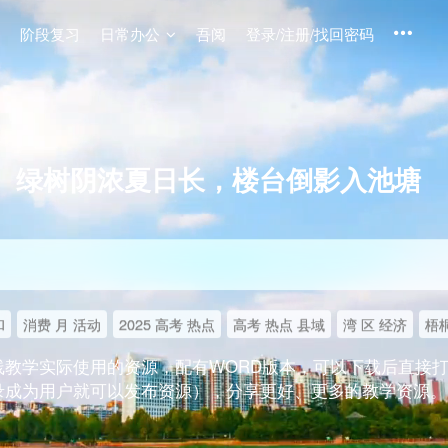
阶段复习
日常办公
吾阅
登录/注册/找回密码
绿树阴浓夏日长，楼台倒影入池塘
和
消费 月 活动
2025 高考 热点
高考 热点 县域
湾 区 经济
梧桐
线教学实际使用的资源，配有WORD版本，可以下载后直接
录成为用户就可以发布资源），分享更好、更多的教学资源。