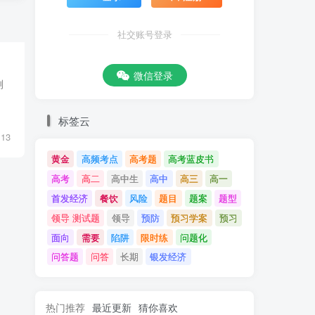
社交账号登录
微信登录
测
标签云
13
黄金
高频考点
高考题
高考蓝皮书
高考
高二
高中生
高中
高三
高一
首发经济
餐饮
风险
题目
题案
题型
领导 测试题
领导
预防
预习学案
预习
面向
需要
陷阱
限时练
问题化
问答题
问答
长期
银发经济
热门推荐
最近更新
猜你喜欢