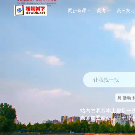
同步备课
高考
高三复习
让我找一找
月 活动 
站内资源基本上都是一
老师加盟网站（注册登