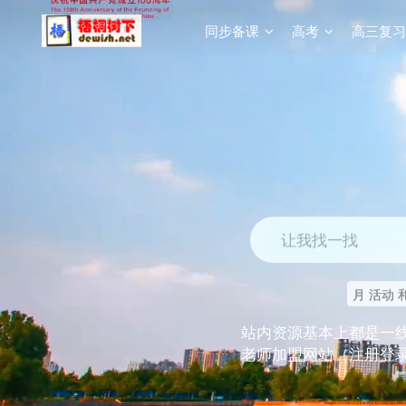
同步备课
高考
高三复习
让我找一找
月 活动 
站内资源基本上都是一
老师加盟网站（注册登