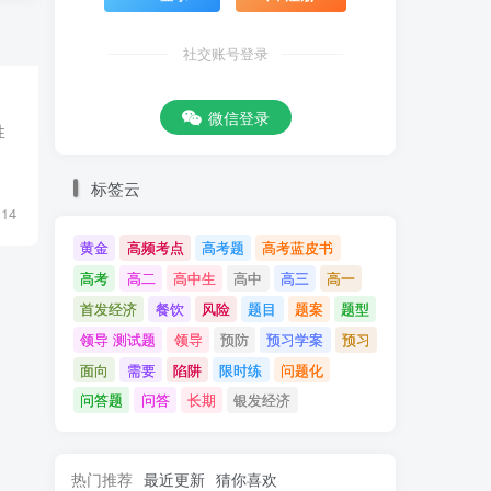
社交账号登录
微信登录
性
标签云
14
黄金
高频考点
高考题
高考蓝皮书
高考
高二
高中生
高中
高三
高一
首发经济
餐饮
风险
题目
题案
题型
领导 测试题
领导
预防
预习学案
预习
面向
需要
陷阱
限时练
问题化
问答题
问答
长期
银发经济
热门推荐
最近更新
猜你喜欢