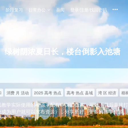
阶段复习
日常办公
吾阅
登录/注册/找回密码
绿树阴浓夏日长，楼台倒影入池塘
和
消费 月 活动
2025 高考 热点
高考 热点 县域
湾 区 经济
梧桐
线教学实际使用的资源，配有WORD版本，可以下载后直接
录成为用户就可以发布资源），分享更好、更多的教学资源。