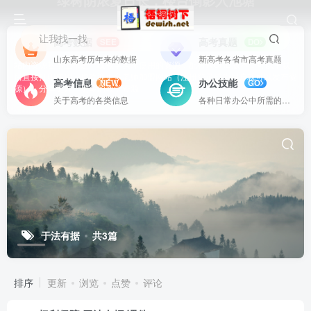
绿树阴浓夏日长，楼台倒影入池塘
让我找一找
高考数据
高考真题
SEE
DO
山东高考历年来的数据
新高考各省市高考真题
站内资源基本上都是一线教学实际使用的资源，配有WORD版本，可以下载
后直接打印使用。也欢迎更多老师加盟网站（注册登录成为用户就可以发布资
高考信息
办公技能
NEW
GO
源），分享更好、更多的教学资源。
关于高考的各类信息
各种日常办公中所需的方式方法
于法有据
共3篇
排序
更新
浏览
点赞
评论