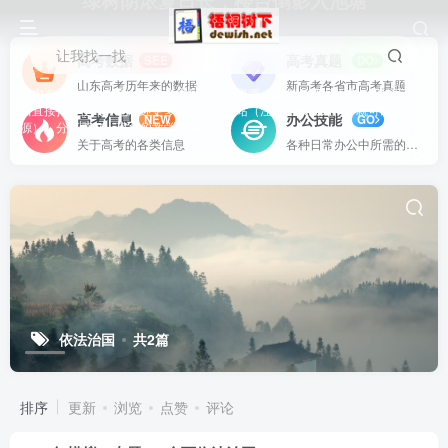
绿树阴浓夏日长，楼台倒影入池塘
让我找一找
高考数据
高考真题
SEE
DO
山东高考历年来的数据
新高考各省市高考真题
站内资源基本上都是一线教学实际使用的资源，配有WORD版本，可以下载
后直接打印使用。也欢迎更多老师加盟网站（注册登录成为用户就可以发布资
高考信息
办公技能
NEW
GO
源），分享更好、更多的教学资源。
关于高考的各类信息
各种日常办公中所需的方式方法
依法治国
共2篇
排序
更新
浏览
点赞
评论