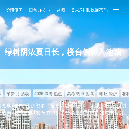
阶段复习
日常办公
吾阅
登录/注册/找回密码
绿树阴浓夏日长，楼台倒影入池塘
和
消费 月 活动
2025 高考 热点
高考 热点 县域
湾 区 经济
梧桐
线教学实际使用的资源，配有WORD版本，可以下载后直接
录成为用户就可以发布资源），分享更好、更多的教学资源。