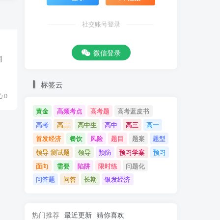
社交账号登录
微信登录
同
标签云
0
黄金
高频考点
高考题
高考蓝皮书
高考
高二
高中生
高中
高三
高一
首发经济
餐饮
风险
题目
题案
题型
领导 测试题
领导
预防
预习学案
预习
面向
需要
陷阱
限时练
问题化
问答题
问答
长期
银发经济
热门推荐
最近更新
猜你喜欢