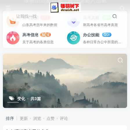
绿树阴浓夏日长，楼台倒影入池塘
让我找一找
高考数据
高考真题
SEE
DO
山东高考历年来的数据
新高考各省市高考真题
站内资源基本上都是一线教学实际使用的资源，配有WORD版本，可以下载
后直接打印使用。也欢迎更多老师加盟网站（注册登录成为用户就可以发布资
高考信息
办公技能
NEW
GO
源），分享更好、更多的教学资源。
关于高考的各类信息
各种日常办公中所需的方式方法
变化
共3篇
排序
更新
浏览
点赞
评论