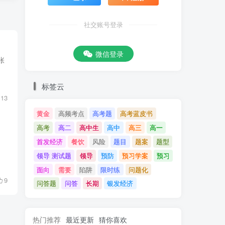
社交账号登录
微信登录
张
标签云
13
黄金
高频考点
高考题
高考蓝皮书
高考
高二
高中生
高中
高三
高一
首发经济
餐饮
风险
题目
题案
题型
、
领导 测试题
领导
预防
预习学案
预习
面向
需要
陷阱
限时练
问题化
9
问答题
问答
长期
银发经济
热门推荐
最近更新
猜你喜欢