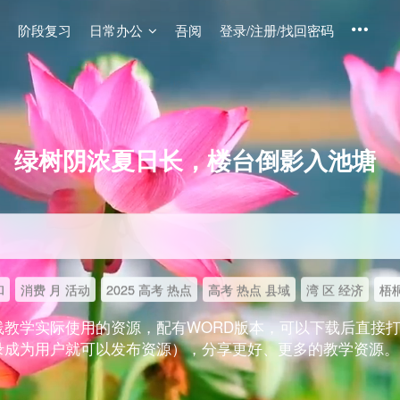
阶段复习
日常办公
吾阅
登录/注册/找回密码
绿树阴浓夏日长，楼台倒影入池塘
和
消费 月 活动
2025 高考 热点
高考 热点 县域
湾 区 经济
梧桐
线教学实际使用的资源，配有WORD版本，可以下载后直接
录成为用户就可以发布资源），分享更好、更多的教学资源。