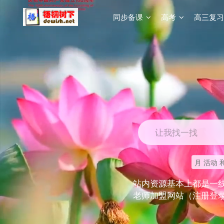
同步备课
高考
高三复习
让我找一找
月 活动 
站内资源基本上都是一
老师加盟网站（注册登