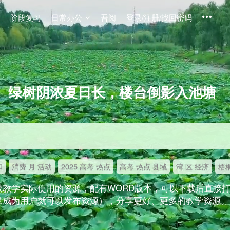
阶段复习
日常办公
吾阅
登录/注册/找回密码
绿树阴浓夏日长，楼台倒影入池塘
和
消费 月 活动
2025 高考 热点
高考 热点 县域
湾 区 经济
梧桐
线教学实际使用的资源，配有WORD版本，可以下载后直接
录成为用户就可以发布资源），分享更好、更多的教学资源。