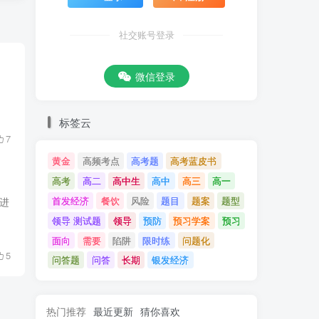
社交账号登录
微信登录
，
标签云
7
黄金
高频考点
高考题
高考蓝皮书
高考
高二
高中生
高中
高三
高一
首发经济
餐饮
风险
题目
题案
题型
推进
领导 测试题
领导
预防
预习学案
预习
面向
需要
陷阱
限时练
问题化
5
问答题
问答
长期
银发经济
热门推荐
最近更新
猜你喜欢