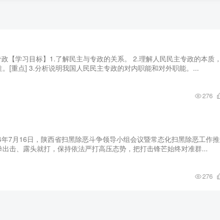
专政【学习目标】1.了解民主与专政的关系。 2.理解人民民主专政的本质
[重点] 3.分析说明我国人民民主专政的对内职能和对外职能。...
276
024年7月16日，陕西省扫黑除恶斗争领导小组会议暨常态化扫黑除恶工作
出击、露头就打，保持依法严打高压态势，把打击锋芒始终对准群...
276