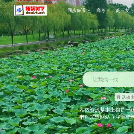
同步备课
高考
高三复习
让我找一找
月 活动 
站内资源基本上都是一
老师加盟网站（注册登