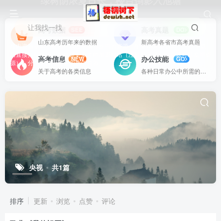
绿树阴浓夏日长，楼台倒影入池塘
让我找一找
高考数据
高考真题
SEE
DO
山东高考历年来的数据
新高考各省市高考真题
站内资源基本上都是一线教学实际使用的资源，配有WORD版本，可以下载
后直接打印使用。也欢迎更多老师加盟网站（注册登录成为用户就可以发布资
高考信息
办公技能
NEW
GO
源），分享更好、更多的教学资源。
关于高考的各类信息
各种日常办公中所需的方式方法
央视
共1篇
排序
更新
浏览
点赞
评论