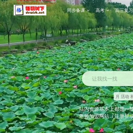
同步备课
高考
高三复习
让我找一找
月 活动 
站内资源基本上都是一
老师加盟网站（注册登