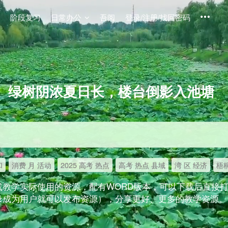
阶段复习
日常办公
吾阅
登录/注册/找回密码
绿树阴浓夏日长，楼台倒影入池塘
和
消费 月 活动
2025 高考 热点
高考 热点 县域
湾 区 经济
梧桐
线教学实际使用的资源，配有WORD版本，可以下载后直接
录成为用户就可以发布资源），分享更好、更多的教学资源。