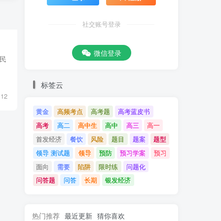
社交账号登录
微信登录
人民
标签云
12
黄金
高频考点
高考题
高考蓝皮书
高考
高二
高中生
高中
高三
高一
首发经济
餐饮
风险
题目
题案
题型
领导 测试题
领导
预防
预习学案
预习
面向
需要
陷阱
限时练
问题化
问答题
问答
长期
银发经济
热门推荐
最近更新
猜你喜欢