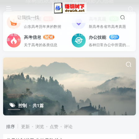
绿树阴浓夏日长，楼台倒影入池塘
让我找一找
高考数据
高考真题
SEE
DO
山东高考历年来的数据
新高考各省市高考真题
站内资源基本上都是一线教学实际使用的资源，配有WORD版本，可以下载
后直接打印使用。也欢迎更多老师加盟网站（注册登录成为用户就可以发布资
高考信息
办公技能
NEW
GO
源），分享更好、更多的教学资源。
关于高考的各类信息
各种日常办公中所需的方式方法
控制
共1篇
排序
更新
浏览
点赞
评论