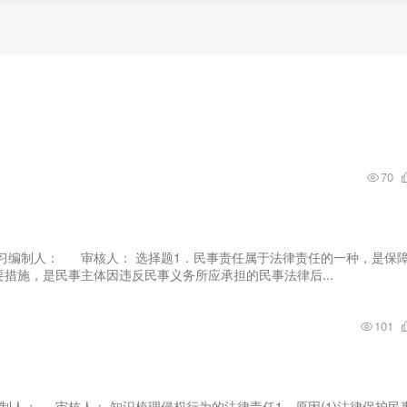
70
后练习编制人： 审核人： 选择题1．民事责任属于法律责任的一种，是保
措施，是民事主体因违反民事义务所应承担的民事法律后...
101
案编制人： 审核人： 知识梳理侵权行为的法律责任1．原因(1)法律保护民