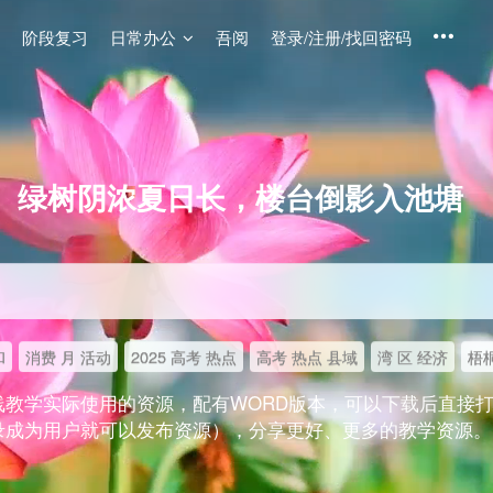
阶段复习
日常办公
吾阅
登录/注册/找回密码
绿树阴浓夏日长，楼台倒影入池塘
和
消费 月 活动
2025 高考 热点
高考 热点 县域
湾 区 经济
梧桐
线教学实际使用的资源，配有WORD版本，可以下载后直接
录成为用户就可以发布资源），分享更好、更多的教学资源。