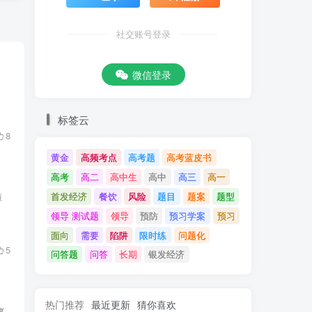
社交账号登录
微信登录
标签云
8
黄金
高频考点
高考题
高考蓝皮书
高考
高二
高中生
高中
高三
高一
首发经济
餐饮
风险
题目
题案
题型
障
领导 测试题
领导
预防
预习学案
预习
面向
需要
陷阱
限时练
问题化
5
问答题
问答
长期
银发经济
热门推荐
最近更新
猜你喜欢
事