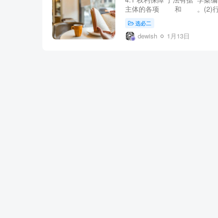
主体的各项 和 。(2)行为
选必二
dewish
1月13日