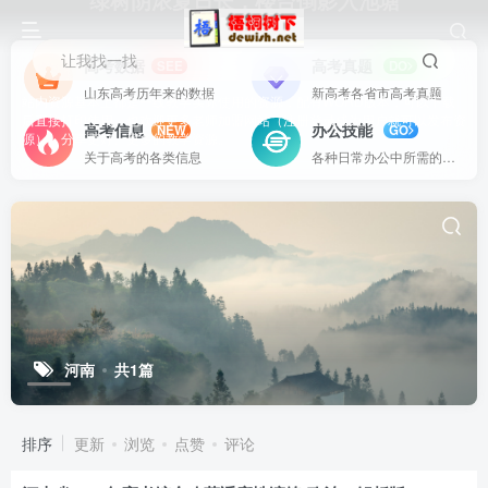
绿树阴浓夏日长，楼台倒影入池塘
让我找一找
高考数据
高考真题
SEE
DO
山东高考历年来的数据
新高考各省市高考真题
站内资源基本上都是一线教学实际使用的资源，配有WORD版本，可以下载
后直接打印使用。也欢迎更多老师加盟网站（注册登录成为用户就可以发布资
高考信息
办公技能
NEW
GO
源），分享更好、更多的教学资源。
关于高考的各类信息
各种日常办公中所需的方式方法
河南
共1篇
排序
更新
浏览
点赞
评论