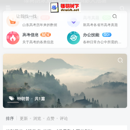
绿树阴浓夏日长，楼台倒影入池塘
让我找一找
高考数据
高考真题
SEE
DO
山东高考历年来的数据
新高考各省市高考真题
站内资源基本上都是一线教学实际使用的资源，配有WORD版本，可以下载
后直接打印使用。也欢迎更多老师加盟网站（注册登录成为用户就可以发布资
高考信息
办公技能
NEW
GO
源），分享更好、更多的教学资源。
关于高考的各类信息
各种日常办公中所需的方式方法
特朗普
共1篇
排序
更新
浏览
点赞
评论