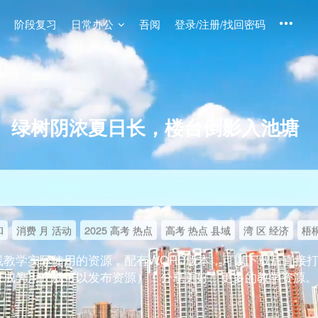
阶段复习
日常办公
吾阅
登录/注册/找回密码
绿树阴浓夏日长，楼台倒影入池塘
和
消费 月 活动
2025 高考 热点
高考 热点 县域
湾 区 经济
梧桐
线教学实际使用的资源，配有WORD版本，可以下载后直接
录成为用户就可以发布资源），分享更好、更多的教学资源。