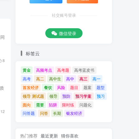
社交账号登录
微信登录
共同
标签云
8
黄金
高频考点
高考题
高考蓝皮书
高考
高二
高中生
高中
高三
高一
首发经济
餐饮
风险
题目
题案
题型
质
领导 测试题
领导
预防
预习学案
预习
面向
需要
陷阱
限时练
问题化
12
问答题
问答
长期
银发经济
热门推荐
最近更新
猜你喜欢