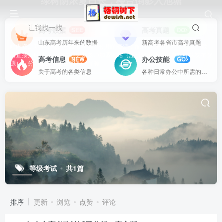
绿树阴浓夏日长，楼台倒影入池塘
让我找一找
高考数据
高考真题
SEE
DO
山东高考历年来的数据
新高考各省市高考真题
站内资源基本上都是一线教学实际使用的资源，配有WORD版本，可以下载
后直接打印使用。也欢迎更多老师加盟网站（注册登录成为用户就可以发布资
高考信息
办公技能
NEW
GO
源），分享更好、更多的教学资源。
关于高考的各类信息
各种日常办公中所需的方式方法
等级考试
共1篇
排序
更新
浏览
点赞
评论